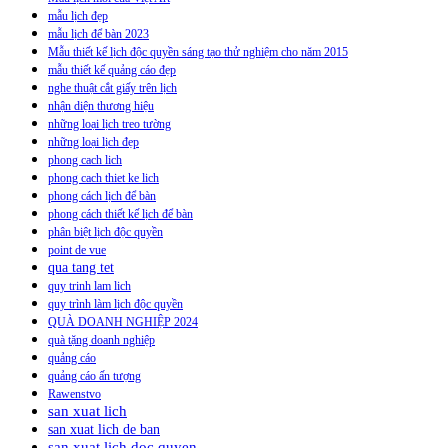
mẫu lịch đẹp
mẫu lịch để bàn 2023
Mẫu thiết kế lịch độc quyền sáng tạo thử nghiệm cho năm 2015
mẫu thiết kế quảng cáo đẹp
nghe thuật cắt giấy trên lịch
nhận diện thương hiệu
những loại lịch treo tường
những loại lịch đẹp
phong cach lich
phong cach thiet ke lich
phong cách lịch để bàn
phong cách thiết kế lịch để bàn
phân biệt lịch độc quyền
point de vue
qua tang tet
quy trinh lam lich
quy trình làm lịch độc quyền
QUÀ DOANH NGHIỆP 2024
quà tặng doanh nghiệp
quảng cáo
quảng cáo ấn tượng
Rawenstvo
san xuat lich
san xuat lich de ban
san xuat lich doc quyen