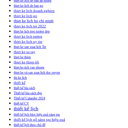
thiet ke lich de ban an tuong
thiet ke lich de ban go
thiet ke lich doanh nghiep
thiet ke lich go
thiet ke lich ho chi minh
thiet ke lich tet 2022
thiet ke lich treo tương dep
thiet ke lich tương
thiet ke lich uy tin
thiet ke san xuat lich Tet
thiet ke so tay
thiet ke thiep
thiet ke thiep têt
thiet ke tich van phong
thiet ke và san xuat lich doc quyen
thi ke lich
thiết kế
thiết kế bìa sách
Thiết kế bìa sách đẹp
Thiết kế Calander 2024
thiết kế CV
thiết kế lịch
thiết kế lịch bloc hiệu quả sáng tạo
thiết kế lịch gỗ sáng tạo hiệu quả
thiết kế lịch theo chủ đề