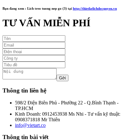
Bạn đang xem :
Lich treo tuong nep go (3)
tại
http://thietkelichdocquyen.vn
TƯ VẤN MIỄN PHÍ
Thông tin liên hệ
598/2 Điện Biên Phủ - Phường 22 - Q.Bình Thạnh -
TP.HCM
Kinh Doanh: 0912453938 Ms Nhi - Tư vấn kỹ thuật:
0908371818 Mr Thiên
info@vietart.co
Thông tin bài viết