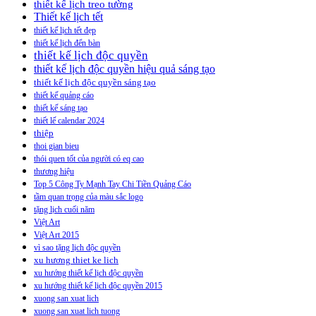
thiết kế lịch treo tường
Thiết kế lịch tết
thiết kế lịch tết đẹp
thiết kế lịch đển bàn
thiết kế lịch độc quyền
thiết kế lịch độc quyền hiệu quả sáng tạo
thiết kế lịch độc quyền sáng tạo
thiết kế quảng cáo
thiết kế sáng tạo
thiết lế calendar 2024
thiệp
thoi gian bieu
thói quen tốt của người có eq cao
thương hiệu
Top 5 Công Ty Mạnh Tay Chi Tiền Quảng Cáo
tầm quan trọng của màu sắc logo
tặng lịch cuối năm
Việt Art
Việt Art 2015
vì sao tặng lịch độc quyền
xu hương thiet ke lich
xu hướng thiết kế lịch độc quyền
xu hướng thiết kế lịch độc quyền 2015
xuong san xuat lich
xuong san xuat lich tuong