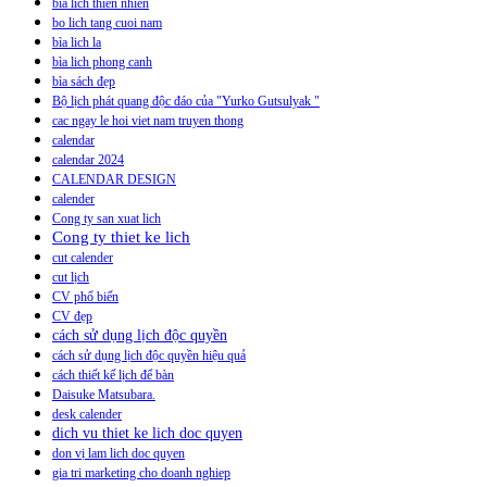
bia lich thien nhien
bo lich tang cuoi nam
bìa lich la
bìa lich phong canh
bìa sách đẹp
Bộ lịch phát quang độc đáo của "Yurko Gutsulyak "
cac ngay le hoi viet nam truyen thong
calendar
calendar 2024
CALENDAR DESIGN
calender
Cong ty san xuat lich
Cong ty thiet ke lich
cut calender
cut lịch
CV phổ biến
CV đẹp
cách sử dụng lịch độc quyền
cách sử dụng lịch độc quyền hiệu quả
cách thiết kế lịch để bàn
Daisuke Matsubara.
desk calender
dich vu thiet ke lich doc quyen
don vị lam lich doc quyen
gia tri marketing cho doanh nghiep