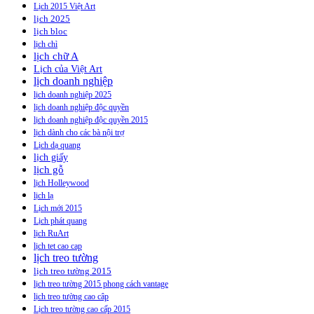
Lịch 2015 Việt Art
lịch 2025
lịch bloc
lịch chì
lịch chữ A
Lịch của Việt Art
lịch doanh nghiệp
lịch doanh nghiệp 2025
lịch doanh nghiệp độc quyền
lịch doanh nghiệp độc quyền 2015
lịch dành cho các bà nội trợ
Lịch dạ quang
lịch giấy
lịch gỗ
lịch Holleywood
lịch lạ
Lịch mới 2015
Lịch phát quang
lịch RuArt
lịch tet cao cap
lịch treo tường
lịch treo tường 2015
lịch treo tường 2015 phong cách vantage
lịch treo tường cao câp
Lịch treo tường cao cấp 2015