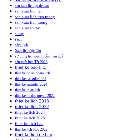
san xuat lich go de ban
san xuat lich tet
san xuat lich treo tuong
san xuat lich tuong
san xuat so tay
so tay
sách
sách lịch
Sách lịch độc đâó
sư dụng lịch độc quyền hiệu quả
sản xuất lịch Tết 2023
thiet ke bao li xi
thiet ke bo an pham lich
thiet ke calendar2024
thiet ke calendar 2024
thiet ke in an lich
thiet ke lic doc quyen 2022
thiet ke lich 2018
thiet ke lich 2022
thiet ke lich 2024
thiet ke lich 2025
thiet ke lich ban
thiet ke lich bloc 2022
thiet ke lich de ban