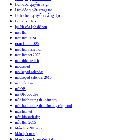
lịch độc quyền là gì
Lịch độc quyền snags tạo
lịch độc quyền sáng tạo
lịch độc đáo
lợi ích của lịch để bàn
mau lich
mau lich 2024
mau lich 2025
mau lich nam moi
mau lich tet 2022
mau thiet ke lich
mousepad
mousepad calendar
mousepad calendar 2015
màu sắc logo
mã QR
mã QR độc đáo
mùa bánh trung thu năm nay
mùa bánh trung thu năm nay có gì mới
mùa lịch tet
mẫu bìa sách đẹp
mẫu lịch 2015
Mẫu lịch 2015 đpẹ
Mẫu lịch mới
Mẫu lịch mới của Việt Art