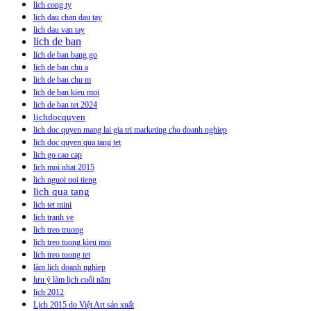
lich cong ty
lich dau chan dau tay
lich dau van tay
lich de ban
lich de ban bang go
lich de ban chu a
lich de ban chu m
lich de ban kieu moi
lich de ban tet 2024
lichdocquyen
lich doc quyen mang lai gia tri marketing cho doanh nghiep
lich doc quyen qua tang tet
lich go cao cap
lich moi nhat 2015
lich nguoi noi tieng
lich qua tang
lich tet mini
lich tranh ve
lich treo truong
lich treo tuong kieu moi
lich treo tuong tet
làm lich doanh nghiep
lưu ý làm lịch cuối năm
lịch 2012
Lịch 2015 do Việt Art sản xuất