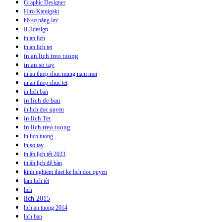
Graphic Designer
Hiro Kamigaki
hồ sơ năng lực
IC4design
in an lich
in an lich tet
in an lich treo tuong
in an so tay
in an thiep chuc mung nam moi
in an thiep chuc tet
in lich ban
in lich de ban
in lich doc quyen
in lich Tet
in lich treo tuong
in lich tuong
in so tay
in ấn lịch tết 2023
in ấn lịch để bàn
kinh nghiem thiet ke lich doc quyen
lam lich têt
lich
lich 2015
lich an tuong 2014
lich ban