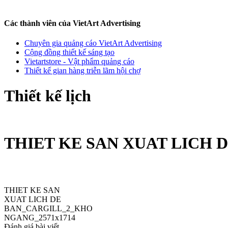
Các thành viên của VietArt Advertising
Chuyên gia quảng cáo VietArt Advertising
Cộng đồng thiết kế sáng tạo
Vietartstore - Vật phẩm quảng cáo
Thiết kế gian hàng triễn lãm hội chợ
Thiết kế lịch
THIET KE SAN XUAT LICH 
THIET KE SAN
XUAT LICH DE
BAN_CARGILL_2_KHO
NGANG_2571x1714
Đánh giá bài viết