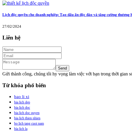
Lịch độc quyền cho doanh nghiệp: Tạo dấu ấn độc đáo và tăng cường thương 
27/02/2024
Liên hệ
Gửi thành công, chúng tôi hy vọng làm việc với bạn trong thời gian 
Từ khóa phổ biến
bao li xi
bia lich dep
bia lich doc
bia lich doc quyen
bia lich thien nhien
bo lich tang cuoi nam
bìa lich la