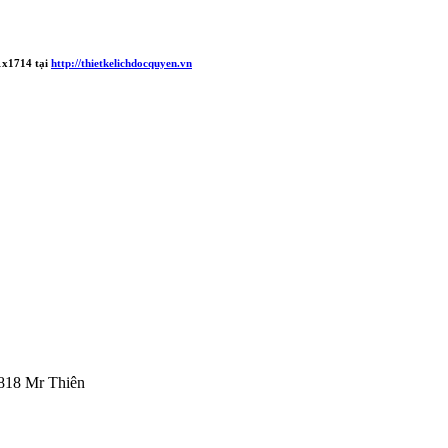
x1714
tại
http://thietkelichdocquyen.vn
818 Mr Thiên