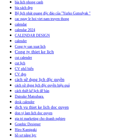
bìa lich phong canh
bìa sách đẹp
Bộ lịch phát quang độc đáo của "Yurko Gutsulyak "
cac ngay le hoi viet nam truyen thong
calendar
calendar 2024
CALENDAR DESIGN
calender
Cong ty san xuat lich
Cong ty thiet ke lich
cut calender
cut lịch
CV phổ biến
CV đẹp
cách sử dụng lịch độc quyền
cách sử dụng lịch độc quyền hiệu quả
cách thiết kế lịch để bàn
Daisuke Matsubara.
desk calender
dich vu thiet ke lich doc quyen
don vị lam lich doc quyen
gia tri marketing cho doanh nghiep
Graphic Designer
Hiro Kamigaki
hồ sơ năng lực