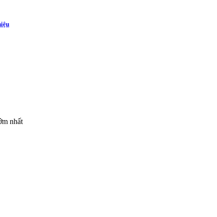
hiệu
sớm nhất