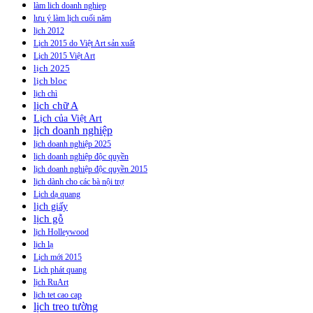
làm lich doanh nghiep
lưu ý làm lịch cuối năm
lịch 2012
Lịch 2015 do Việt Art sản xuất
Lịch 2015 Việt Art
lịch 2025
lịch bloc
lịch chì
lịch chữ A
Lịch của Việt Art
lịch doanh nghiệp
lịch doanh nghiệp 2025
lịch doanh nghiệp độc quyền
lịch doanh nghiệp độc quyền 2015
lịch dành cho các bà nội trợ
Lịch dạ quang
lịch giấy
lịch gỗ
lịch Holleywood
lịch lạ
Lịch mới 2015
Lịch phát quang
lịch RuArt
lịch tet cao cap
lịch treo tường