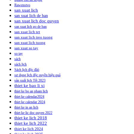
Rawenstvo
san xuat lich
san xuat lich de ban
san xuat lich doc quyen
san xuat lich go de ban
san xuat lich tet
san xuat lich treo tuong
san xuat lich tuong
san xuat so tay
so tay
sách
sách lịch
Sách lịch độc đâó
sư dụng lịch độc quyền hiệu quả
sản xuất lịch Tết 2023
thiet ke bao li xi
thiet ke bo an pham lich
thiet ke calendar2024
thiet ke calendar 2024
thiet ke in an lich
thiet ke lic doc quyen 2022
thiet ke lich 2018
thiet ke lich 2022
thiet ke lich 2024