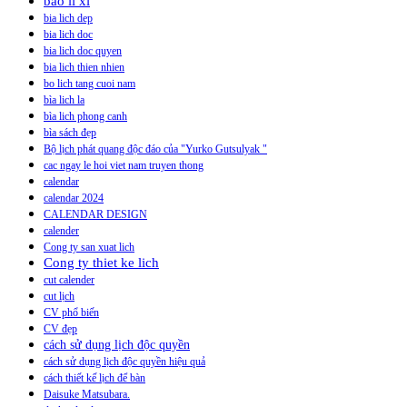
bao li xi
bia lich dep
bia lich doc
bia lich doc quyen
bia lich thien nhien
bo lich tang cuoi nam
bìa lich la
bìa lich phong canh
bìa sách đẹp
Bộ lịch phát quang độc đáo của "Yurko Gutsulyak "
cac ngay le hoi viet nam truyen thong
calendar
calendar 2024
CALENDAR DESIGN
calender
Cong ty san xuat lich
Cong ty thiet ke lich
cut calender
cut lịch
CV phổ biến
CV đẹp
cách sử dụng lịch độc quyền
cách sử dụng lịch độc quyền hiệu quả
cách thiết kế lịch để bàn
Daisuke Matsubara.