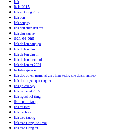
lich
lich 2015
lich an tuong 2014
lich ban
lich cong ty
lich dau chan dau tay
lich dau van tay
lich de ban
lich de ban bang go
lich de ban chu a
lich de ban chu m
lich de ban kieu moi
lich de ban tet 2024
lichdocquyen
lich doc quyen mang lai gia tri marketing cho doanh nghiep
lich doc quyen qua tang tet
lich go cao cap
lich moi nhat 2015
lich nguoi noi tieng
lich qua tang
lich tet mini
lich tranh ve
lich treo truong
lich treo tuong kieu moi
lich treo tuong tet