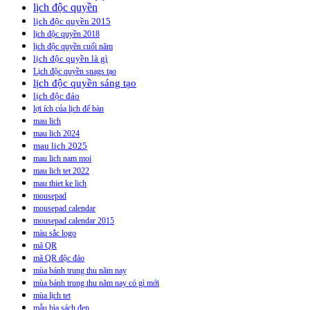
lịch độc quyền
lịch độc quyền 2015
lịch độc quyền 2018
lịch độc quyền cuối năm
lịch độc quyền là gì
Lịch độc quyền snags tạo
lịch độc quyền sáng tạo
lịch độc đáo
lợi ích của lịch để bàn
mau lich
mau lich 2024
mau lich 2025
mau lich nam moi
mau lich tet 2022
mau thiet ke lich
mousepad
mousepad calendar
mousepad calendar 2015
màu sắc logo
mã QR
mã QR độc đáo
mùa bánh trung thu năm nay
mùa bánh trung thu năm nay có gì mới
mùa lịch tet
mẫu bìa sách đẹp