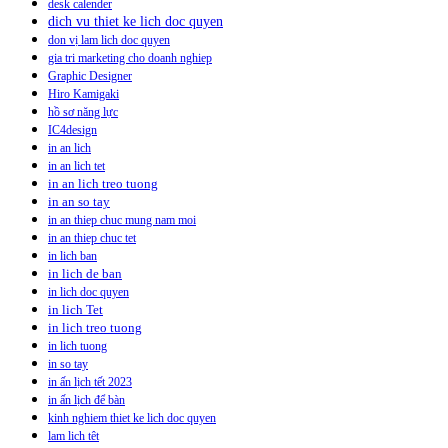
desk calender
dich vu thiet ke lich doc quyen
don vị lam lich doc quyen
gia tri marketing cho doanh nghiep
Graphic Designer
Hiro Kamigaki
hồ sơ năng lực
IC4design
in an lich
in an lich tet
in an lich treo tuong
in an so tay
in an thiep chuc mung nam moi
in an thiep chuc tet
in lich ban
in lich de ban
in lich doc quyen
in lich Tet
in lich treo tuong
in lich tuong
in so tay
in ấn lịch tết 2023
in ấn lịch để bàn
kinh nghiem thiet ke lich doc quyen
lam lich têt