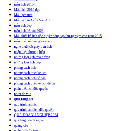
mẫu lịch 2015
Mẫu lịch 2015 đpẹ
Mẫu lịch mới
Mẫu lịch mới của Việt Art
mẫu lịch đẹp
mẫu lịch để bàn 2023
Mẫu thiết kế lịch độc quyền sáng tạo thử nghiệm cho năm 2015
mẫu thiết kế quảng cáo đẹp
nghe thuật cắt giấy trên lịch
nhận diện thương hiệu
những loại lịch treo tường
những loại lịch đẹp
phong cach lich
phong cach thiet ke lich
phong cách lịch để bàn
phong cách thiết kế lịch để bàn
phân biệt lịch độc quyền
point de vue
qua tang tet
quy trinh lam lich
quy trình làm lịch độc quyền
QUÀ DOANH NGHIỆP 2024
quà tặng doanh nghiệp
quảng cáo
quảng cáo ấn tượng