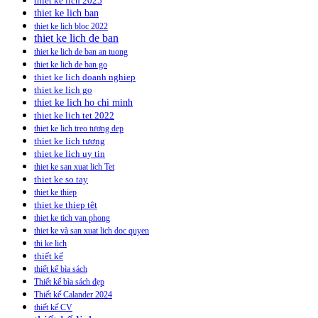
thiet ke lich 2025
thiet ke lich ban
thiet ke lich bloc 2022
thiet ke lich de ban
thiet ke lich de ban an tuong
thiet ke lich de ban go
thiet ke lich doanh nghiep
thiet ke lich go
thiet ke lich ho chi minh
thiet ke lich tet 2022
thiet ke lich treo tương dep
thiet ke lich tương
thiet ke lich uy tin
thiet ke san xuat lich Tet
thiet ke so tay
thiet ke thiep
thiet ke thiep têt
thiet ke tich van phong
thiet ke và san xuat lich doc quyen
thi ke lich
thiết kế
thiết kế bìa sách
Thiết kế bìa sách đẹp
Thiết kế Calander 2024
thiết kế CV