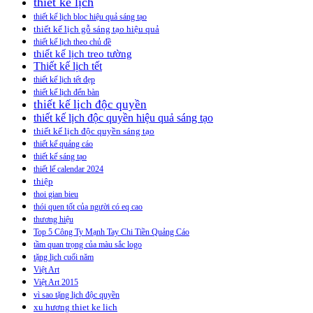
thiết kế lịch
thiết kế lịch bloc hiệu quả sáng tạo
thiết kế lịch gỗ sáng tạo hiệu quả
thiết kế lịch theo chủ đề
thiết kế lịch treo tường
Thiết kế lịch tết
thiết kế lịch tết đẹp
thiết kế lịch đển bàn
thiết kế lịch độc quyền
thiết kế lịch độc quyền hiệu quả sáng tạo
thiết kế lịch độc quyền sáng tạo
thiết kế quảng cáo
thiết kế sáng tạo
thiết lế calendar 2024
thiệp
thoi gian bieu
thói quen tốt của người có eq cao
thương hiệu
Top 5 Công Ty Mạnh Tay Chi Tiền Quảng Cáo
tầm quan trọng của màu sắc logo
tặng lịch cuối năm
Việt Art
Việt Art 2015
vì sao tặng lịch độc quyền
xu hương thiet ke lich