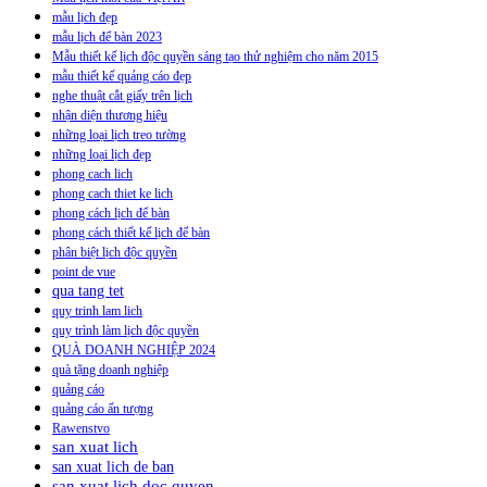
mẫu lịch đẹp
mẫu lịch để bàn 2023
Mẫu thiết kế lịch độc quyền sáng tạo thử nghiệm cho năm 2015
mẫu thiết kế quảng cáo đẹp
nghe thuật cắt giấy trên lịch
nhận diện thương hiệu
những loại lịch treo tường
những loại lịch đẹp
phong cach lich
phong cach thiet ke lich
phong cách lịch để bàn
phong cách thiết kế lịch để bàn
phân biệt lịch độc quyền
point de vue
qua tang tet
quy trinh lam lich
quy trình làm lịch độc quyền
QUÀ DOANH NGHIỆP 2024
quà tặng doanh nghiệp
quảng cáo
quảng cáo ấn tượng
Rawenstvo
san xuat lich
san xuat lich de ban
san xuat lich doc quyen