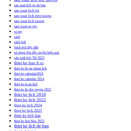
san xuat lich go de ban
san xuat lich tet
san xuat lich treo tuong
san xuat lich tuong
san xuat so tay
so tay
sách
sách lịch
Sách lịch độc đâó
sư dụng lịch độc quyền hiệu quả
sản xuất lịch Tết 2023
thiet ke bao li xi
thiet ke bo an pham lich
thiet ke calendar2024
thiet ke calendar 2024
thiet ke in an lich
thiet ke lic doc quyen 2022
thiet ke lich 2018
thiet ke lich 2022
thiet ke lich 2024
thiet ke lich 2025
thiet ke lich ban
thiet ke lich bloc 2022
thiet ke lich de ban