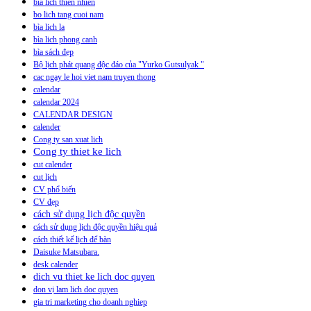
bia lich thien nhien
bo lich tang cuoi nam
bìa lich la
bìa lich phong canh
bìa sách đẹp
Bộ lịch phát quang độc đáo của "Yurko Gutsulyak "
cac ngay le hoi viet nam truyen thong
calendar
calendar 2024
CALENDAR DESIGN
calender
Cong ty san xuat lich
Cong ty thiet ke lich
cut calender
cut lịch
CV phổ biến
CV đẹp
cách sử dụng lịch độc quyền
cách sử dụng lịch độc quyền hiệu quả
cách thiết kế lịch để bàn
Daisuke Matsubara.
desk calender
dich vu thiet ke lich doc quyen
don vị lam lich doc quyen
gia tri marketing cho doanh nghiep