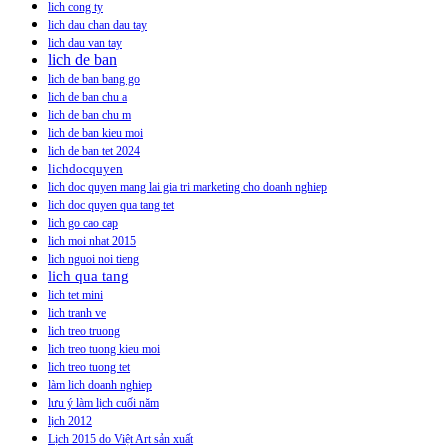
lich cong ty
lich dau chan dau tay
lich dau van tay
lich de ban
lich de ban bang go
lich de ban chu a
lich de ban chu m
lich de ban kieu moi
lich de ban tet 2024
lichdocquyen
lich doc quyen mang lai gia tri marketing cho doanh nghiep
lich doc quyen qua tang tet
lich go cao cap
lich moi nhat 2015
lich nguoi noi tieng
lich qua tang
lich tet mini
lich tranh ve
lich treo truong
lich treo tuong kieu moi
lich treo tuong tet
làm lich doanh nghiep
lưu ý làm lịch cuối năm
lịch 2012
Lịch 2015 do Việt Art sản xuất