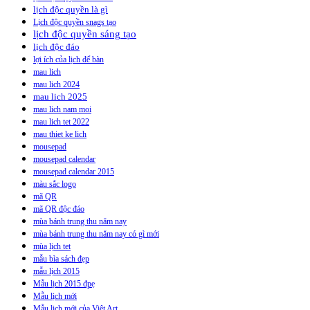
lịch độc quyền là gì
Lịch độc quyền snags tạo
lịch độc quyền sáng tạo
lịch độc đáo
lợi ích của lịch để bàn
mau lich
mau lich 2024
mau lich 2025
mau lich nam moi
mau lich tet 2022
mau thiet ke lich
mousepad
mousepad calendar
mousepad calendar 2015
màu sắc logo
mã QR
mã QR độc đáo
mùa bánh trung thu năm nay
mùa bánh trung thu năm nay có gì mới
mùa lịch tet
mẫu bìa sách đẹp
mẫu lịch 2015
Mẫu lịch 2015 đpẹ
Mẫu lịch mới
Mẫu lịch mới của Việt Art