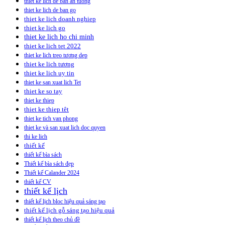
thiet ke lich de ban an tuong
thiet ke lich de ban go
thiet ke lich doanh nghiep
thiet ke lich go
thiet ke lich ho chi minh
thiet ke lich tet 2022
thiet ke lich treo tương dep
thiet ke lich tương
thiet ke lich uy tin
thiet ke san xuat lich Tet
thiet ke so tay
thiet ke thiep
thiet ke thiep têt
thiet ke tich van phong
thiet ke và san xuat lich doc quyen
thi ke lich
thiết kế
thiết kế bìa sách
Thiết kế bìa sách đẹp
Thiết kế Calander 2024
thiết kế CV
thiết kế lịch
thiết kế lịch bloc hiệu quả sáng tạo
thiết kế lịch gỗ sáng tạo hiệu quả
thiết kế lịch theo chủ đề