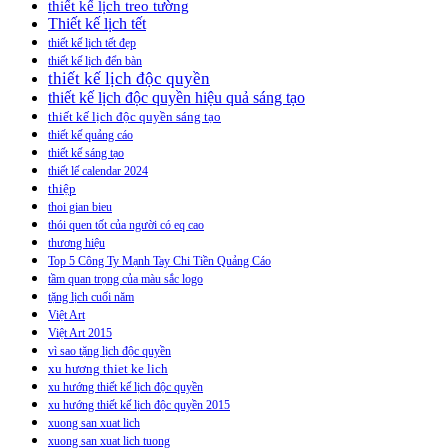
thiết kế lịch treo tường
Thiết kế lịch tết
thiết kế lịch tết đẹp
thiết kế lịch đển bàn
thiết kế lịch độc quyền
thiết kế lịch độc quyền hiệu quả sáng tạo
thiết kế lịch độc quyền sáng tạo
thiết kế quảng cáo
thiết kế sáng tạo
thiết lế calendar 2024
thiệp
thoi gian bieu
thói quen tốt của người có eq cao
thương hiệu
Top 5 Công Ty Mạnh Tay Chi Tiền Quảng Cáo
tầm quan trọng của màu sắc logo
tặng lịch cuối năm
Việt Art
Việt Art 2015
vì sao tặng lịch độc quyền
xu hương thiet ke lich
xu hướng thiết kế lịch độc quyền
xu hướng thiết kế lịch độc quyền 2015
xuong san xuat lich
xuong san xuat lich tuong