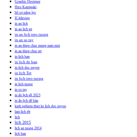
Graphic Designer
Hiro Kamigaki
hồ sơ năng lực
IC4design
in an lich
in an lich tet
in an lich treo tuong
in an so tay
in an thiep chuc mung nam moi
in an thiep chuc tet
in lich ban
in lich de ban
in lich doc quyen
in lich Tet
in lich treo tuong
in lich tuong
in so tay
in ấn lịch tết 2023
in ấn lịch để bàn
kinh nghiem thiet ke lich doc quyen
lam lich têt
lich
lich 2015
lich an tuong 2014
lich ban