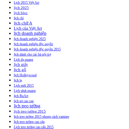
Lịch 2015 Việt Art
lịch 2025
lịch bloc
lịch chì
lịch chữ A
Lịch của Việt Art
lịch doanh nghiệp
lịch doanh nghiệp 2025
lịch doanh nghiệp độc quyền
lịch doanh nghiệp độc quyền 2015
lịch dành cho các bà nội trợ
Lịch dạ quang
lịch giấy
lịch gỗ
lịch Holleywood
lịch lạ
Lịch mới 2015
Lịch phát quang
lịch RuArt
lịch tet cao cap
lịch treo tường
lịch treo tường 2015
lịch treo tường 2015 phong cách vantage
lịch treo tường cao câp
Lịch treo tường cao cấp 2015