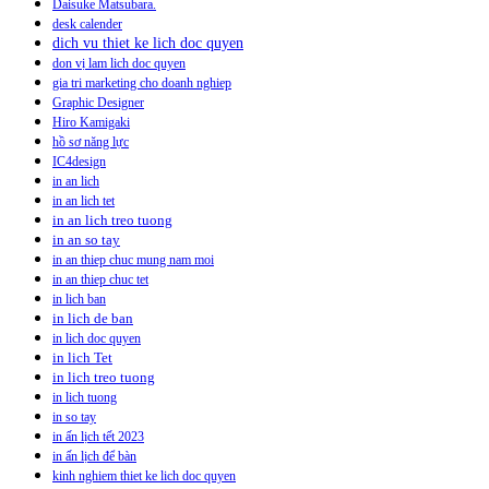
Daisuke Matsubara.
desk calender
dich vu thiet ke lich doc quyen
don vị lam lich doc quyen
gia tri marketing cho doanh nghiep
Graphic Designer
Hiro Kamigaki
hồ sơ năng lực
IC4design
in an lich
in an lich tet
in an lich treo tuong
in an so tay
in an thiep chuc mung nam moi
in an thiep chuc tet
in lich ban
in lich de ban
in lich doc quyen
in lich Tet
in lich treo tuong
in lich tuong
in so tay
in ấn lịch tết 2023
in ấn lịch để bàn
kinh nghiem thiet ke lich doc quyen