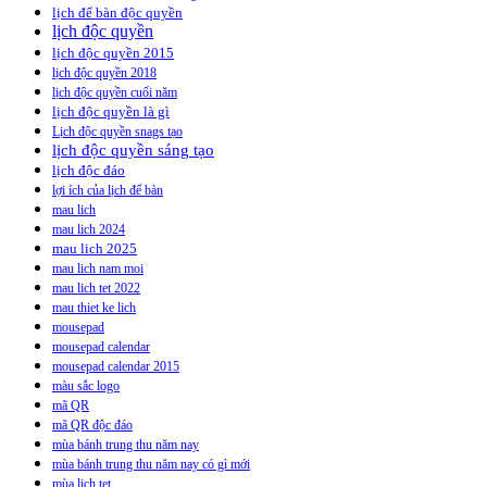
lịch để bàn độc quyền
lịch độc quyền
lịch độc quyền 2015
lịch độc quyền 2018
lịch độc quyền cuối năm
lịch độc quyền là gì
Lịch độc quyền snags tạo
lịch độc quyền sáng tạo
lịch độc đáo
lợi ích của lịch để bàn
mau lich
mau lich 2024
mau lich 2025
mau lich nam moi
mau lich tet 2022
mau thiet ke lich
mousepad
mousepad calendar
mousepad calendar 2015
màu sắc logo
mã QR
mã QR độc đáo
mùa bánh trung thu năm nay
mùa bánh trung thu năm nay có gì mới
mùa lịch tet