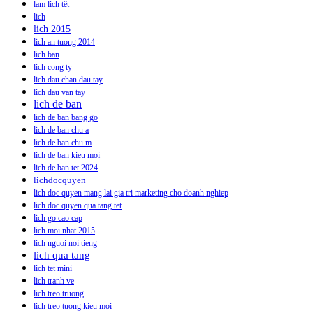
lam lich têt
lich
lich 2015
lich an tuong 2014
lich ban
lich cong ty
lich dau chan dau tay
lich dau van tay
lich de ban
lich de ban bang go
lich de ban chu a
lich de ban chu m
lich de ban kieu moi
lich de ban tet 2024
lichdocquyen
lich doc quyen mang lai gia tri marketing cho doanh nghiep
lich doc quyen qua tang tet
lich go cao cap
lich moi nhat 2015
lich nguoi noi tieng
lich qua tang
lich tet mini
lich tranh ve
lich treo truong
lich treo tuong kieu moi