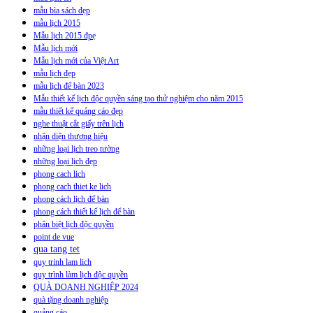
mẫu bìa sách đẹp
mẫu lịch 2015
Mẫu lịch 2015 đpẹ
Mẫu lịch mới
Mẫu lịch mới của Việt Art
mẫu lịch đẹp
mẫu lịch để bàn 2023
Mẫu thiết kế lịch độc quyền sáng tạo thử nghiệm cho năm 2015
mẫu thiết kế quảng cáo đẹp
nghe thuật cắt giấy trên lịch
nhận diện thương hiệu
những loại lịch treo tường
những loại lịch đẹp
phong cach lich
phong cach thiet ke lich
phong cách lịch để bàn
phong cách thiết kế lịch để bàn
phân biệt lịch độc quyền
point de vue
qua tang tet
quy trinh lam lich
quy trình làm lịch độc quyền
QUÀ DOANH NGHIỆP 2024
quà tặng doanh nghiệp
quảng cáo