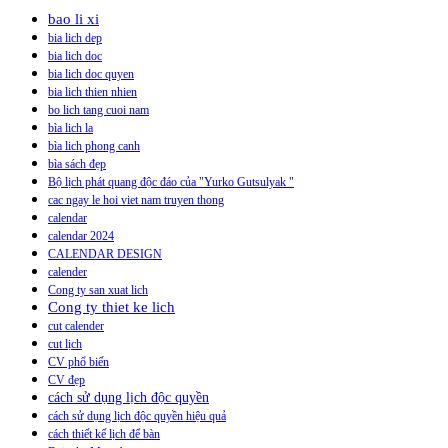
bao li xi
bia lich dep
bia lich doc
bia lich doc quyen
bia lich thien nhien
bo lich tang cuoi nam
bìa lich la
bìa lich phong canh
bìa sách đẹp
Bộ lịch phát quang độc đáo của "Yurko Gutsulyak "
cac ngay le hoi viet nam truyen thong
calendar
calendar 2024
CALENDAR DESIGN
calender
Cong ty san xuat lich
Cong ty thiet ke lich
cut calender
cut lịch
CV phổ biến
CV đẹp
cách sử dụng lịch độc quyền
cách sử dụng lịch độc quyền hiệu quả
cách thiết kế lịch để bàn