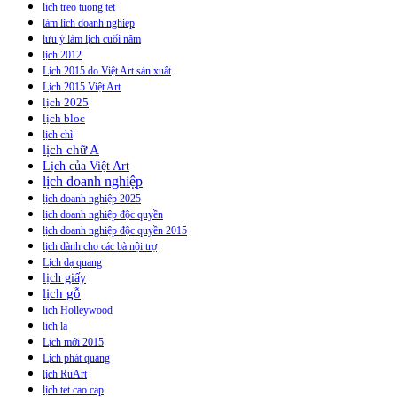
lich treo tuong tet
làm lich doanh nghiep
lưu ý làm lịch cuối năm
lịch 2012
Lịch 2015 do Việt Art sản xuất
Lịch 2015 Việt Art
lịch 2025
lịch bloc
lịch chì
lịch chữ A
Lịch của Việt Art
lịch doanh nghiệp
lịch doanh nghiệp 2025
lịch doanh nghiệp độc quyền
lịch doanh nghiệp độc quyền 2015
lịch dành cho các bà nội trợ
Lịch dạ quang
lịch giấy
lịch gỗ
lịch Holleywood
lịch lạ
Lịch mới 2015
Lịch phát quang
lịch RuArt
lịch tet cao cap