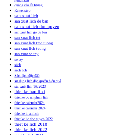
quảng cáo ấn tượng
Rawenstvo
san xuat lich
san xuat lich de ban
san xuat lich doc quyen
san xuat lich go de ban
san xuat lich tet
san xuat lich treo tuong
san xuat lich tuong
san xuat so tay
so tay
sách
sách lịch
Sách lịch độc đâó
sư dụng lịch độc quyền hiệu quả
sản xuất lịch Tết 2023
thiet ke bao li xi
thiet ke bo an pham lich
thiet ke calendar2024
thiet ke calendar 2024
thiet ke in an lich
thiet ke lic doc quyen 2022
thiet ke lich 2018
thiet ke lich 2022