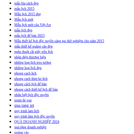
mẫu bìa sách đẹp
mẫu lịch 2015
Mẫu lịch 2015 đpẹ
Mẫu lịch mới
Mẫu lịch mới của Việt Art
mẫu lịch đẹp
mẫu lịch để bàn 2023
Mẫu thiết kế lịch độc quyền sáng tạo thử nghiệm cho năm 2015
mẫu thiết kế quảng cáo đẹp
nghe thuật cắt giấy trên lịch
nhận diện thương hiệu
những loại lịch treo tường
những loại lịch đẹp
phong cach lich
phong cach thiet ke lich
phong cách lịch để bàn
phong cách thiết kế lịch để bàn
phân biệt lịch độc quyền
point de vue
qua tang tet
quy trinh lam lich
quy trình làm lịch độc quyền
QUÀ DOANH NGHIỆP 2024
quà tặng doanh nghiệp
quảng cáo