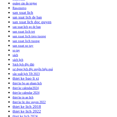
quảng cáo ấn tượng
Rawenstvo
san xuat lich
san xuat lich de ban
san xuat lich doc quyen
san xuat lich go de ban
san xuat lich tet
san xuat lich treo tuong
san xuat lich tuong
san xuat so tay
so tay
sách
sách lịch
Sách lịch độc đâó
sư dụng lịch độc quyền hiệu quả
sản xuất lịch Tết 2023
thiet ke bao li xi
thiet ke bo an pham lich
thiet ke calendar2024
thiet ke calendar 2024
thiet ke in an lich
thiet ke lic doc quyen 2022
thiet ke lich 2018
thiet ke lich 2022
thiet ke lich 2024