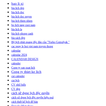
bao li xi
bia lich dep
bia lich doc
bia lich doc quyen
bia lich thien nhien
bo lich tang cuoi nam
bìa lich la
bìa lich phong canh
bìa sách đẹp
Bộ lịch phát quang độc đáo của "Yurko Gutsulyak "
cac ngay le hoi viet nam truyen thong
calendar
calendar 2024
CALENDAR DESIGN
calender
Cong ty san xuat lich
Cong ty thiet ke lich
cut calender
cut lịch
CV phổ biến
CV đẹp
cách sử dụng lịch độc quyền
cách sử dụng lịch độc quyền hiệu quả
cách thiết kế lịch để bàn