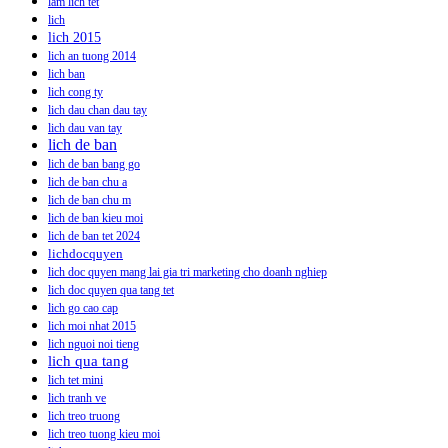
lam lich têt
lich
lich 2015
lich an tuong 2014
lich ban
lich cong ty
lich dau chan dau tay
lich dau van tay
lich de ban
lich de ban bang go
lich de ban chu a
lich de ban chu m
lich de ban kieu moi
lich de ban tet 2024
lichdocquyen
lich doc quyen mang lai gia tri marketing cho doanh nghiep
lich doc quyen qua tang tet
lich go cao cap
lich moi nhat 2015
lich nguoi noi tieng
lich qua tang
lich tet mini
lich tranh ve
lich treo truong
lich treo tuong kieu moi