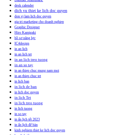
Daisuke Matsubara.
desk calender
dich vu thiet ke lich doc quyen
don vị lam lich doc quyen
gia tri marketing cho doanh nghiep
Graphic Designer
Hiro Kamigaki
hồ sơ năng lực
IC4design
in an lich
in an lich tet
in an lich treo tuong
in an so tay
in an thiep chuc mung nam moi
in an thiep chuc tet
in lich ban
in lich de ban
in lich doc quyen
in lich Tet
in lich treo tuong
in lich tuong
in so tay
in ấn lịch tết 2023
in ấn lịch để bàn
kinh nghiem thiet ke lich doc quyen