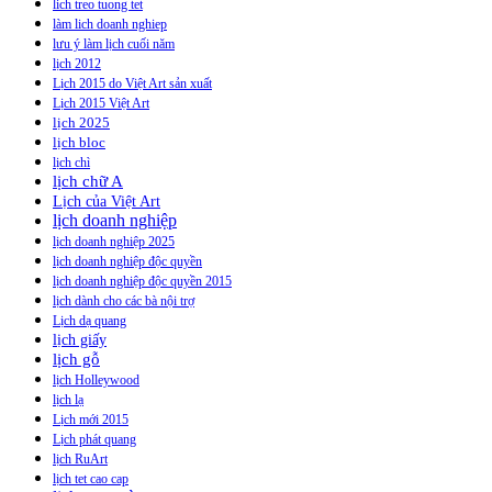
lich treo tuong tet
làm lich doanh nghiep
lưu ý làm lịch cuối năm
lịch 2012
Lịch 2015 do Việt Art sản xuất
Lịch 2015 Việt Art
lịch 2025
lịch bloc
lịch chì
lịch chữ A
Lịch của Việt Art
lịch doanh nghiệp
lịch doanh nghiệp 2025
lịch doanh nghiệp độc quyền
lịch doanh nghiệp độc quyền 2015
lịch dành cho các bà nội trợ
Lịch dạ quang
lịch giấy
lịch gỗ
lịch Holleywood
lịch lạ
Lịch mới 2015
Lịch phát quang
lịch RuArt
lịch tet cao cap