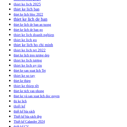
thiet ke lich 2025
thiet ke lich ban
thiet ke lich bloc 2022
thiet ke lich de ban
thiet ke lich de ban an tuong
thiet ke lich de ban go
thiet ke lich doanh nghiep
thiet ke lich go
thiet ke lich ho chi minh
thiet ke lich tet 2022
thiet ke lich treo tương dep
thiet ke lich tương
thiet ke lich uy tin
thiet ke san xuat lich Tet
thiet ke so tay
thiet ke thiep
thiet ke thiep têt
thiet ke tich van phong
thiet ke và san xuat lich doc quyen
thi ke lich
thiết kế
thiết kế bìa sách
Thiết kế bìa sách đẹp
Thiết kế Calander 2024
thiết kế CV