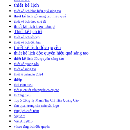
thiết kế lịch
thiết kế lịch bloc hiệu quả sáng tạo
thiết kế lịch gỗ sáng tạo hiệu quả
thiết kế lịch theo chủ đề
thiết kế lịch treo tường
Thiết kế lịch tết
thiết kế lịch tết đẹp
thiết kế lịch đển bàn
thiết kế lịch độc quyền
thiết kế lịch độc quyền hiệu quả sáng tạo
thiết kế lịch độc quyền sáng tạo
thiết kế quảng cáo
thiết kế sáng tạo
thiết lế calendar 2024
thiệp
thoi gian bieu
thói quen tốt của người có eq cao
thương hiệu
Top 5 Công Ty Mạnh Tay Chi Tiền Quảng Cáo
tầm quan trọng của màu sắc logo
tặng lịch cuối năm
Việt Art
Việt Art 2015
vì sao tặng lịch độc quyền