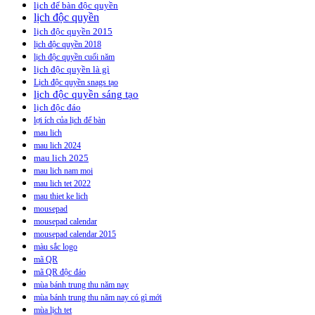
lịch để bàn độc quyền
lịch độc quyền
lịch độc quyền 2015
lịch độc quyền 2018
lịch độc quyền cuối năm
lịch độc quyền là gì
Lịch độc quyền snags tạo
lịch độc quyền sáng tạo
lịch độc đáo
lợi ích của lịch để bàn
mau lich
mau lich 2024
mau lich 2025
mau lich nam moi
mau lich tet 2022
mau thiet ke lich
mousepad
mousepad calendar
mousepad calendar 2015
màu sắc logo
mã QR
mã QR độc đáo
mùa bánh trung thu năm nay
mùa bánh trung thu năm nay có gì mới
mùa lịch tet