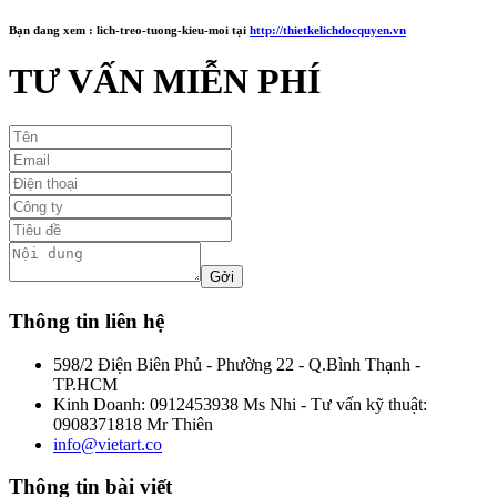
Bạn đang xem :
lich-treo-tuong-kieu-moi
tại
http://thietkelichdocquyen.vn
TƯ VẤN MIỄN PHÍ
Thông tin liên hệ
598/2 Điện Biên Phủ - Phường 22 - Q.Bình Thạnh -
TP.HCM
Kinh Doanh: 0912453938 Ms Nhi - Tư vấn kỹ thuật:
0908371818 Mr Thiên
info@vietart.co
Thông tin bài viết