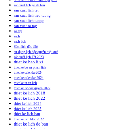
san xuat lich go de ban
san xuat lich tet
san xuat lich treo tuong
san xuat lich tuong
san xuat so tay
so tay
sách
sách lịch
Sách lịch độc đâó
sư dụng lịch độc quyền hiệu quả
sản xuất lịch Tết 2023
thiet ke bao li xi
thiet ke bo an pham lich
thiet ke calendar2024
thiet ke calendar 2024
thiet ke in an lich
thiet ke lic doc quyen 2022
thiet ke lich 2018
thiet ke lich 2022
thiet ke lich 2024
thiet ke lich 2025
thiet ke lich ban
thiet ke lich bloc 2022
thiet ke lich de ban