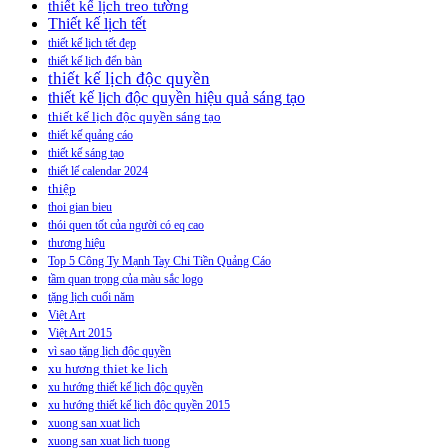
thiết kế lịch treo tường
Thiết kế lịch tết
thiết kế lịch tết đẹp
thiết kế lịch đển bàn
thiết kế lịch độc quyền
thiết kế lịch độc quyền hiệu quả sáng tạo
thiết kế lịch độc quyền sáng tạo
thiết kế quảng cáo
thiết kế sáng tạo
thiết lế calendar 2024
thiệp
thoi gian bieu
thói quen tốt của người có eq cao
thương hiệu
Top 5 Công Ty Mạnh Tay Chi Tiền Quảng Cáo
tầm quan trọng của màu sắc logo
tặng lịch cuối năm
Việt Art
Việt Art 2015
vì sao tặng lịch độc quyền
xu hương thiet ke lich
xu hướng thiết kế lịch độc quyền
xu hướng thiết kế lịch độc quyền 2015
xuong san xuat lich
xuong san xuat lich tuong