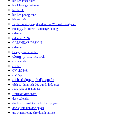
bia lich thien nhien
bo lich tang cuoi nam
bìa lich la
bìa lich phong canh
bìa sách đẹp
Bộ lịch phát quang độc đáo của "Yurko Gutsulyak "
cac ngay le hoi viet nam truyen thong
calendar
calendar 2024
CALENDAR DESIGN
calender
Cong ty san xuat lich
Cong ty thiet ke lich
cut calender
cut lịch
CV phổ biến
CV đẹp
cách sử dụng lịch độc quyền
cách sử dụng lịch độc quyền hiệu quả
cách thiết kế lịch để bàn
Daisuke Matsubara.
desk calender
dich vu thiet ke lich doc quyen
don vị lam lich doc quyen
gia tri marketing cho doanh nghiep