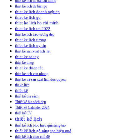
thiet ke lich de ban an tuong
thiet ke lich de ban go
thiet ke lich doanh nghiep
thiet ke lich go
thiet ke lich ho chi minh
thiet ke lich tet 2022
thiet ke lich treo tương dep
thiet ke lich tương
thiet ke lich uy tin
thiet ke san xuat lich Tet
thiet ke so tay
thiet ke thiep
thiet ke thiep têt
thiet ke tich van phong
thiet ke và san xuat lich doc quyen
thi ke lich
thiết kế
thiết kế bìa sách
Thiết kế bìa sách đẹp
Thiết kế Calander 2024
thiết kế CV
thiết kế lịch
thiết kế lịch bloc hiệu quả sáng tạo
thiết kế lịch gỗ sáng tạo hiệu quả
thiết kế lịch theo chủ đề