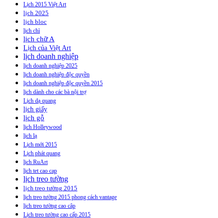
Lịch 2015 Việt Art
lịch 2025
lịch bloc
lịch chì
lịch chữ A
Lịch của Việt Art
lịch doanh nghiệp
lịch doanh nghiệp 2025
lịch doanh nghiệp độc quyền
lịch doanh nghiệp độc quyền 2015
lịch dành cho các bà nội trợ
Lịch dạ quang
lịch giấy
lịch gỗ
lịch Holleywood
lịch lạ
Lịch mới 2015
Lịch phát quang
lịch RuArt
lịch tet cao cap
lịch treo tường
lịch treo tường 2015
lịch treo tường 2015 phong cách vantage
lịch treo tường cao câp
Lịch treo tường cao cấp 2015