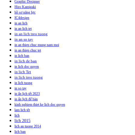
Graphic Designer
Hiro Kamigaki
hồ sơ năng lực
IC4design
in an lich
in an lich tet
in an lich treo tuong
in an so tay
in an thiep chuc mung nam moi
in an thiep chuc tet
in lich ban
in lich de ban
in lich doc quyen
in lich Tet
in lich treo tuong
in lich tuong
in so tay
in ấn lịch tết 2023
in ấn lịch để bàn
kinh nghiem thiet ke lich doc quyen
lam lich têt
lich
lich 2015
lich an tuong 2014
lich ban