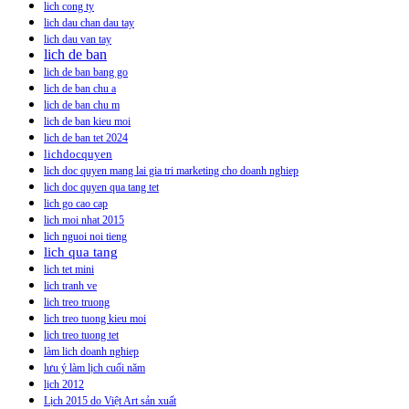
lich cong ty
lich dau chan dau tay
lich dau van tay
lich de ban
lich de ban bang go
lich de ban chu a
lich de ban chu m
lich de ban kieu moi
lich de ban tet 2024
lichdocquyen
lich doc quyen mang lai gia tri marketing cho doanh nghiep
lich doc quyen qua tang tet
lich go cao cap
lich moi nhat 2015
lich nguoi noi tieng
lich qua tang
lich tet mini
lich tranh ve
lich treo truong
lich treo tuong kieu moi
lich treo tuong tet
làm lich doanh nghiep
lưu ý làm lịch cuối năm
lịch 2012
Lịch 2015 do Việt Art sản xuất