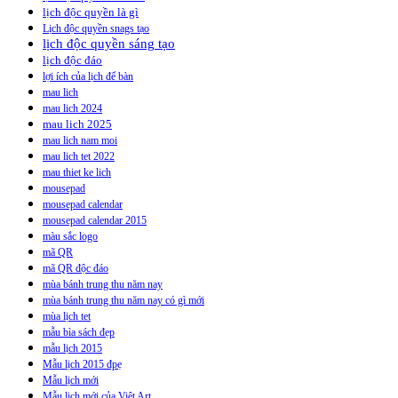
lịch độc quyền là gì
Lịch độc quyền snags tạo
lịch độc quyền sáng tạo
lịch độc đáo
lợi ích của lịch để bàn
mau lich
mau lich 2024
mau lich 2025
mau lich nam moi
mau lich tet 2022
mau thiet ke lich
mousepad
mousepad calendar
mousepad calendar 2015
màu sắc logo
mã QR
mã QR độc đáo
mùa bánh trung thu năm nay
mùa bánh trung thu năm nay có gì mới
mùa lịch tet
mẫu bìa sách đẹp
mẫu lịch 2015
Mẫu lịch 2015 đpẹ
Mẫu lịch mới
Mẫu lịch mới của Việt Art