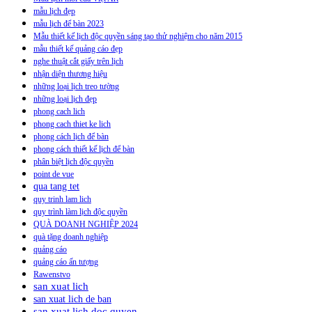
mẫu lịch đẹp
mẫu lịch để bàn 2023
Mẫu thiết kế lịch độc quyền sáng tạo thử nghiệm cho năm 2015
mẫu thiết kế quảng cáo đẹp
nghe thuật cắt giấy trên lịch
nhận diện thương hiệu
những loại lịch treo tường
những loại lịch đẹp
phong cach lich
phong cach thiet ke lich
phong cách lịch để bàn
phong cách thiết kế lịch để bàn
phân biệt lịch độc quyền
point de vue
qua tang tet
quy trinh lam lich
quy trình làm lịch độc quyền
QUÀ DOANH NGHIỆP 2024
quà tặng doanh nghiệp
quảng cáo
quảng cáo ấn tượng
Rawenstvo
san xuat lich
san xuat lich de ban
san xuat lich doc quyen