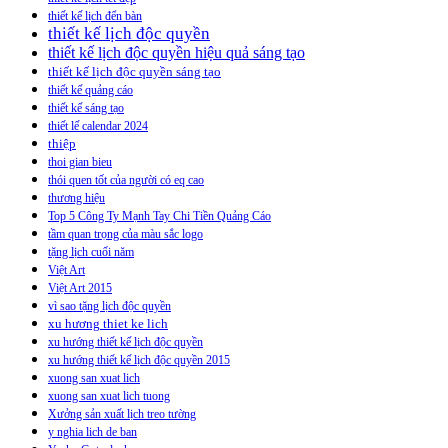
thiết kế lịch đển bàn
thiết kế lịch độc quyền
thiết kế lịch độc quyền hiệu quả sáng tạo
thiết kế lịch độc quyền sáng tạo
thiết kế quảng cáo
thiết kế sáng tạo
thiết lế calendar 2024
thiệp
thoi gian bieu
thói quen tốt của người có eq cao
thương hiệu
Top 5 Công Ty Mạnh Tay Chi Tiền Quảng Cáo
tầm quan trọng của màu sắc logo
tặng lịch cuối năm
Việt Art
Việt Art 2015
vì sao tặng lịch độc quyền
xu hương thiet ke lich
xu hướng thiết kế lịch độc quyền
xu hướng thiết kế lịch độc quyền 2015
xuong san xuat lich
xuong san xuat lich tuong
Xưởng sản xuất lịch treo tường
y nghia lich de ban