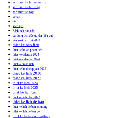
san xuat lich treo tuong
san xuat lich tuong
san xuat so tay
so tay
sách
sách lịch
Sách lịch độc đâó
sư dụng lịch độc quyền hiệu quả
sản xuất lịch Tết 2023
thiet ke bao li xi
thiet ke bo an pham lich
thiet ke calendar2024
thiet ke calendar 2024
thiet ke in an lich
thiet ke lic doc quyen 2022
thiet ke lich 2018
thiet ke lich 2022
thiet ke lich 2024
thiet ke lich 2025
thiet ke lich ban
thiet ke lich bloc 2022
thiet ke lich de ban
thiet ke lich de ban an tuong
thiet ke lich de ban go
thiet ke lich doanh nghiep