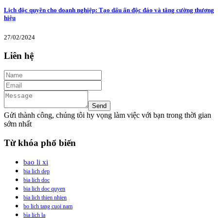
Lịch độc quyền cho doanh nghiệp: Tạo dấu ấn độc đáo và tăng cường thương
hiệu
27/02/2024
Liên hệ
Gửi thành công, chúng tôi hy vọng làm việc với bạn trong thời gian
sớm nhất
Từ khóa phổ biến
bao li xi
bia lich dep
bia lich doc
bia lich doc quyen
bia lich thien nhien
bo lich tang cuoi nam
bìa lich la