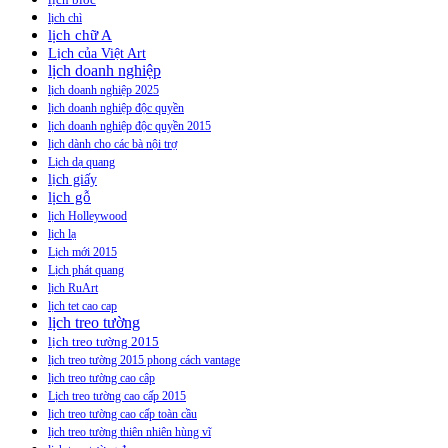
lịch chì
lịch chữ A
Lịch của Việt Art
lịch doanh nghiệp
lịch doanh nghiệp 2025
lịch doanh nghiệp độc quyền
lịch doanh nghiệp độc quyền 2015
lịch dành cho các bà nội trợ
Lịch dạ quang
lịch giấy
lịch gỗ
lịch Holleywood
lịch lạ
Lịch mới 2015
Lịch phát quang
lịch RuArt
lịch tet cao cap
lịch treo tường
lịch treo tường 2015
lịch treo tường 2015 phong cách vantage
lịch treo tường cao câp
Lịch treo tường cao cấp 2015
lịch treo tường cao cấp toàn cầu
lịch treo tường thiên nhiên hùng vĩ