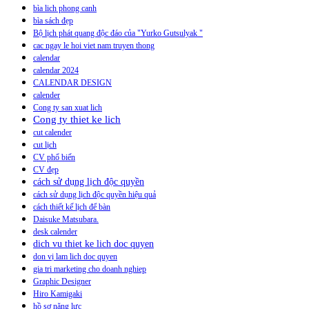
bìa lich phong canh
bìa sách đẹp
Bộ lịch phát quang độc đáo của "Yurko Gutsulyak "
cac ngay le hoi viet nam truyen thong
calendar
calendar 2024
CALENDAR DESIGN
calender
Cong ty san xuat lich
Cong ty thiet ke lich
cut calender
cut lịch
CV phổ biến
CV đẹp
cách sử dụng lịch độc quyền
cách sử dụng lịch độc quyền hiệu quả
cách thiết kế lịch để bàn
Daisuke Matsubara.
desk calender
dich vu thiet ke lich doc quyen
don vị lam lich doc quyen
gia tri marketing cho doanh nghiep
Graphic Designer
Hiro Kamigaki
hồ sơ năng lực