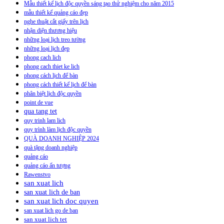
Mẫu thiết kế lịch độc quyền sáng tạo thử nghiệm cho năm 2015
mẫu thiết kế quảng cáo đẹp
nghe thuật cắt giấy trên lịch
nhận diện thương hiệu
những loại lịch treo tường
những loại lịch đẹp
phong cach lich
phong cach thiet ke lich
phong cách lịch để bàn
phong cách thiết kế lịch để bàn
phân biệt lịch độc quyền
point de vue
qua tang tet
quy trinh lam lich
quy trình làm lịch độc quyền
QUÀ DOANH NGHIỆP 2024
quà tặng doanh nghiệp
quảng cáo
quảng cáo ấn tượng
Rawenstvo
san xuat lich
san xuat lich de ban
san xuat lich doc quyen
san xuat lich go de ban
san xuat lich tet