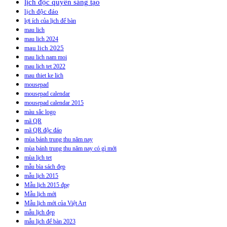
lịch độc quyền sáng tạo
lịch độc đáo
lợi ích của lịch để bàn
mau lich
mau lich 2024
mau lich 2025
mau lich nam moi
mau lich tet 2022
mau thiet ke lich
mousepad
mousepad calendar
mousepad calendar 2015
màu sắc logo
mã QR
mã QR độc đáo
mùa bánh trung thu năm nay
mùa bánh trung thu năm nay có gì mới
mùa lịch tet
mẫu bìa sách đẹp
mẫu lịch 2015
Mẫu lịch 2015 đpẹ
Mẫu lịch mới
Mẫu lịch mới của Việt Art
mẫu lịch đẹp
mẫu lịch để bàn 2023