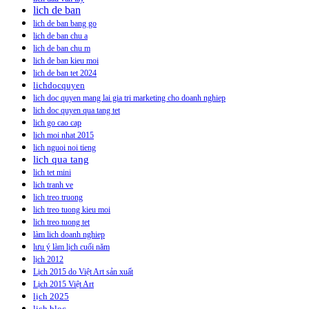
lich de ban
lich de ban bang go
lich de ban chu a
lich de ban chu m
lich de ban kieu moi
lich de ban tet 2024
lichdocquyen
lich doc quyen mang lai gia tri marketing cho doanh nghiep
lich doc quyen qua tang tet
lich go cao cap
lich moi nhat 2015
lich nguoi noi tieng
lich qua tang
lich tet mini
lich tranh ve
lich treo truong
lich treo tuong kieu moi
lich treo tuong tet
làm lich doanh nghiep
lưu ý làm lịch cuối năm
lịch 2012
Lịch 2015 do Việt Art sản xuất
Lịch 2015 Việt Art
lịch 2025
lịch bloc