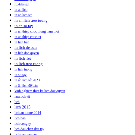
IC4design
in an lich
in an lich tet
in an lich treo tuong
in an so tay
in an thiep chuc mung nam moi
in an thiep chuc tet
in lich ban
in lich de ban
in lich doc quyen
in lich Tet
in lich treo tuong
in lich tuong
in so tay
in ấn lịch tết 2023
in ấn lịch để bàn
kinh nghiem thiet ke lich doc quyen
lam lich têt
lich
lich 2015
lich an tuong 2014
lich ban
lich cong ty
lich dau chan dau tay
lich dau van tay