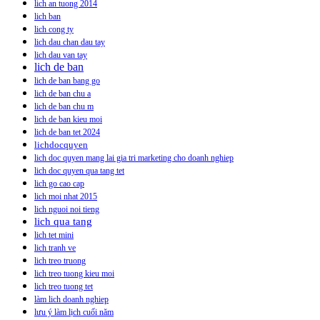
lich an tuong 2014
lich ban
lich cong ty
lich dau chan dau tay
lich dau van tay
lich de ban
lich de ban bang go
lich de ban chu a
lich de ban chu m
lich de ban kieu moi
lich de ban tet 2024
lichdocquyen
lich doc quyen mang lai gia tri marketing cho doanh nghiep
lich doc quyen qua tang tet
lich go cao cap
lich moi nhat 2015
lich nguoi noi tieng
lich qua tang
lich tet mini
lich tranh ve
lich treo truong
lich treo tuong kieu moi
lich treo tuong tet
làm lich doanh nghiep
lưu ý làm lịch cuối năm