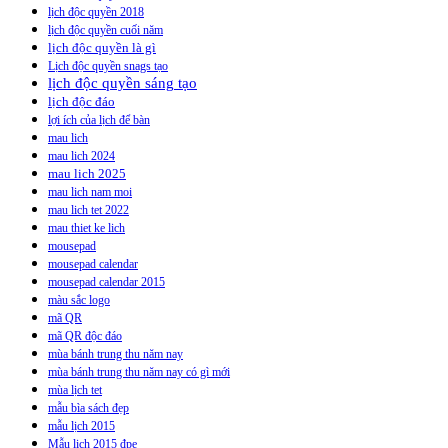
lịch độc quyền 2018
lịch độc quyền cuối năm
lịch độc quyền là gì
Lịch độc quyền snags tạo
lịch độc quyền sáng tạo
lịch độc đáo
lợi ích của lịch để bàn
mau lich
mau lich 2024
mau lich 2025
mau lich nam moi
mau lich tet 2022
mau thiet ke lich
mousepad
mousepad calendar
mousepad calendar 2015
màu sắc logo
mã QR
mã QR độc đáo
mùa bánh trung thu năm nay
mùa bánh trung thu năm nay có gì mới
mùa lịch tet
mẫu bìa sách đẹp
mẫu lịch 2015
Mẫu lịch 2015 đpẹ