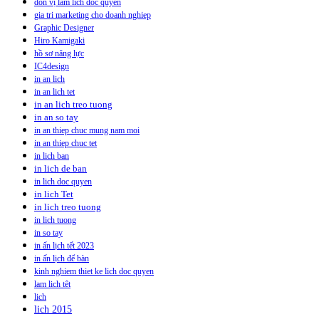
don vị lam lich doc quyen
gia tri marketing cho doanh nghiep
Graphic Designer
Hiro Kamigaki
hồ sơ năng lực
IC4design
in an lich
in an lich tet
in an lich treo tuong
in an so tay
in an thiep chuc mung nam moi
in an thiep chuc tet
in lich ban
in lich de ban
in lich doc quyen
in lich Tet
in lich treo tuong
in lich tuong
in so tay
in ấn lịch tết 2023
in ấn lịch để bàn
kinh nghiem thiet ke lich doc quyen
lam lich têt
lich
lich 2015