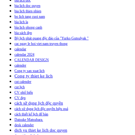
bia lich doc
bia lich doc quyen
bia lich thien nhien
bo lich tang cuoi nam
bìa lich la
bìa lich phong canh
bìa sách đẹp
Bộ lịch phát quang độc đáo của "Yurko Gutsulyak "
cac ngay le hoi viet nam truyen thong
calendar
calendar 2024
CALENDAR DESIGN
calender
Cong ty san xuat lich
Cong ty thiet ke lich
cut calender
cut lịch
CV phổ biến
CV đẹp
cách sử dụng lịch độc quyền
cách sử dụng lịch độc quyền hiệu quả
cách thiết kế lịch để bàn
Daisuke Matsubara.
desk calender
dich vu thiet ke lich doc quyen