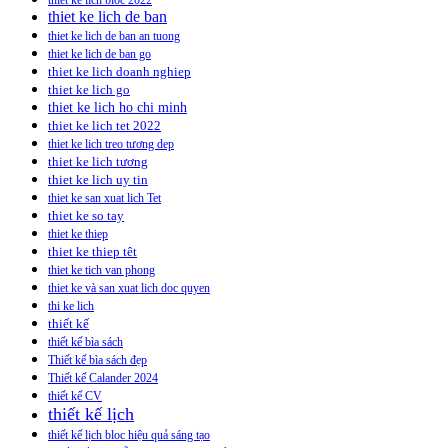
thiet ke lich bloc 2022
thiet ke lich de ban
thiet ke lich de ban an tuong
thiet ke lich de ban go
thiet ke lich doanh nghiep
thiet ke lich go
thiet ke lich ho chi minh
thiet ke lich tet 2022
thiet ke lich treo tương dep
thiet ke lich tương
thiet ke lich uy tin
thiet ke san xuat lich Tet
thiet ke so tay
thiet ke thiep
thiet ke thiep têt
thiet ke tich van phong
thiet ke và san xuat lich doc quyen
thi ke lich
thiết kế
thiết kế bìa sách
Thiết kế bìa sách đẹp
Thiết kế Calander 2024
thiết kế CV
thiết kế lịch
thiết kế lịch bloc hiệu quả sáng tạo