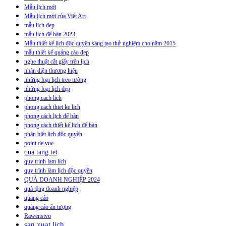
Mẫu lịch mới
Mẫu lịch mới của Việt Art
mẫu lịch đẹp
mẫu lịch để bàn 2023
Mẫu thiết kế lịch độc quyền sáng tạo thử nghiệm cho năm 2015
mẫu thiết kế quảng cáo đẹp
nghe thuật cắt giấy trên lịch
nhận diện thương hiệu
những loại lịch treo tường
những loại lịch đẹp
phong cach lich
phong cach thiet ke lich
phong cách lịch để bàn
phong cách thiết kế lịch để bàn
phân biệt lịch độc quyền
point de vue
qua tang tet
quy trinh lam lich
quy trình làm lịch độc quyền
QUÀ DOANH NGHIỆP 2024
quà tặng doanh nghiệp
quảng cáo
quảng cáo ấn tượng
Rawenstvo
san xuat lich