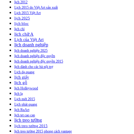
lịch 2012
Lịch 2015 do Việt Art sản xuất
Lịch 2015 Việt Art
lịch 2025
lịch bloc
lịch chì
lịch chữ A
Lịch của Việt Art
lịch doanh nghiệp
lịch doanh nghiệp 2025
lịch doanh nghiệp độc quyền
lịch doanh nghiệp độc quyền 2015
lịch dành cho các bà nội trợ
Lịch dạ quang
lịch giấy
lịch gỗ
lịch Holleywood
lịch lạ
Lịch mới 2015
Lịch phát quang
lịch RuArt
lịch tet cao cap
lịch treo tường
lịch treo tường 2015
lịch treo tường 2015 phong cách vantage