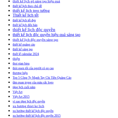
thiết kế lịch gỗ sáng tạo hiệu quả
thiết kế lịch theo chủ đề
thiết kế lịch treo tường
Thiết kế lịch tết
thiết kế lịch tết đẹp
thiết kế lịch đển bàn
thiết kế lịch độc quyền
thiết kế lịch độc quyền hiệu quả sáng tạo
thiết kế lịch độc quyền sáng tạo
thiết kế quảng cáo
thiết kế sáng tạo
thiết lế calendar 2024
thiệp
thoi gian bieu
thói quen tốt của người có eq cao
thương hiệu
Top 5 Công Ty Mạnh Tay Chi Tiền Quảng Cáo
tầm quan trọng của màu sắc logo
tặng lịch cuối năm
Việt Art
Việt Art 2015
vì sao tặng lịch độc quyền
xu hương thiet ke lich
xu hướng thiết kế lịch độc quyền
xu hướng thiết kế lịch độc quyền 2015