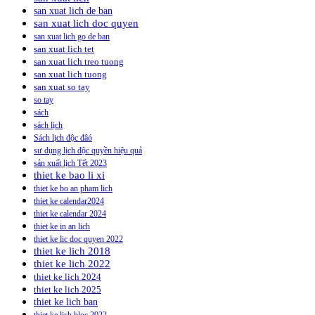
san xuat lich de ban
san xuat lich doc quyen
san xuat lich go de ban
san xuat lich tet
san xuat lich treo tuong
san xuat lich tuong
san xuat so tay
so tay
sách
sách lịch
Sách lịch độc đâó
sư dụng lịch độc quyền hiệu quả
sản xuất lịch Tết 2023
thiet ke bao li xi
thiet ke bo an pham lich
thiet ke calendar2024
thiet ke calendar 2024
thiet ke in an lich
thiet ke lic doc quyen 2022
thiet ke lich 2018
thiet ke lich 2022
thiet ke lich 2024
thiet ke lich 2025
thiet ke lich ban