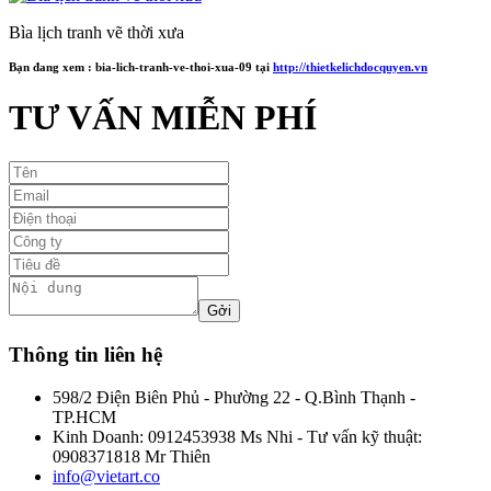
Bìa lịch tranh vẽ thời xưa
Bạn đang xem :
bia-lich-tranh-ve-thoi-xua-09
tại
http://thietkelichdocquyen.vn
TƯ VẤN MIỄN PHÍ
Thông tin liên hệ
598/2 Điện Biên Phủ - Phường 22 - Q.Bình Thạnh -
TP.HCM
Kinh Doanh: 0912453938 Ms Nhi - Tư vấn kỹ thuật:
0908371818 Mr Thiên
info@vietart.co