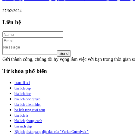
27/02/2024
Liên hệ
Gửi thành công, chúng tôi hy vọng làm việc với bạn trong thời gian 
Từ khóa phổ biến
bao li xi
bia lich dep
bia lich doc
bia lich doc quyen
bia lich thien nhien
bo lich tang cuoi nam
bìa lich la
bìa lich phong canh
bìa sách đẹp
Bộ lịch phát quang độc đáo của "Yurko Gutsulyak "