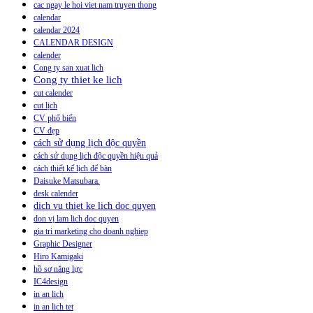
cac ngay le hoi viet nam truyen thong
calendar
calendar 2024
CALENDAR DESIGN
calender
Cong ty san xuat lich
Cong ty thiet ke lich
cut calender
cut lịch
CV phổ biến
CV đẹp
cách sử dụng lịch độc quyền
cách sử dụng lịch độc quyền hiệu quả
cách thiết kế lịch để bàn
Daisuke Matsubara.
desk calender
dich vu thiet ke lich doc quyen
don vị lam lich doc quyen
gia tri marketing cho doanh nghiep
Graphic Designer
Hiro Kamigaki
hồ sơ năng lực
IC4design
in an lich
in an lich tet