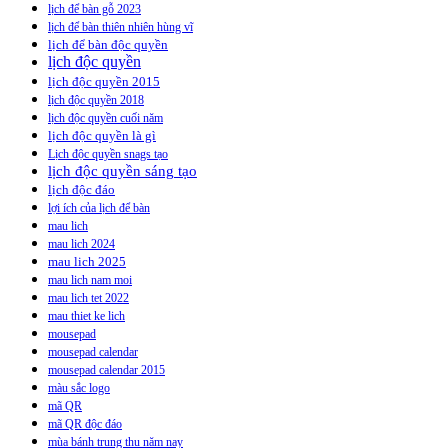
lịch để bàn gỗ 2023
lịch để bàn thiên nhiên hùng vĩ
lịch để bàn độc quyền
lịch độc quyền
lịch độc quyền 2015
lịch độc quyền 2018
lịch độc quyền cuối năm
lịch độc quyền là gì
Lịch độc quyền snags tạo
lịch độc quyền sáng tạo
lịch độc đáo
lợi ích của lịch để bàn
mau lich
mau lich 2024
mau lich 2025
mau lich nam moi
mau lich tet 2022
mau thiet ke lich
mousepad
mousepad calendar
mousepad calendar 2015
màu sắc logo
mã QR
mã QR độc đáo
mùa bánh trung thu năm nay