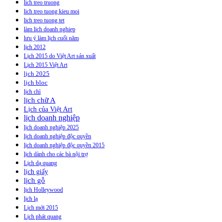
lich treo truong
lich treo tuong kieu moi
lich treo tuong tet
làm lich doanh nghiep
lưu ý làm lịch cuối năm
lịch 2012
Lịch 2015 do Việt Art sản xuất
Lịch 2015 Việt Art
lịch 2025
lịch bloc
lịch chì
lịch chữ A
Lịch của Việt Art
lịch doanh nghiệp
lịch doanh nghiệp 2025
lịch doanh nghiệp độc quyền
lịch doanh nghiệp độc quyền 2015
lịch dành cho các bà nội trợ
Lịch dạ quang
lịch giấy
lịch gỗ
lịch Holleywood
lịch lạ
Lịch mới 2015
Lịch phát quang