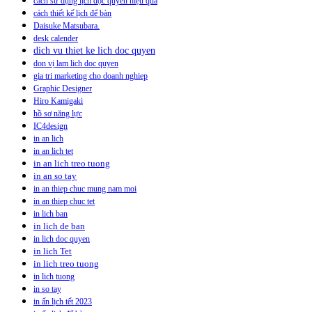
cách sử dụng lịch độc quyền hiệu quả
cách thiết kế lịch để bàn
Daisuke Matsubara.
desk calender
dich vu thiet ke lich doc quyen
don vị lam lich doc quyen
gia tri marketing cho doanh nghiep
Graphic Designer
Hiro Kamigaki
hồ sơ năng lực
IC4design
in an lich
in an lich tet
in an lich treo tuong
in an so tay
in an thiep chuc mung nam moi
in an thiep chuc tet
in lich ban
in lich de ban
in lich doc quyen
in lich Tet
in lich treo tuong
in lich tuong
in so tay
in ấn lịch tết 2023