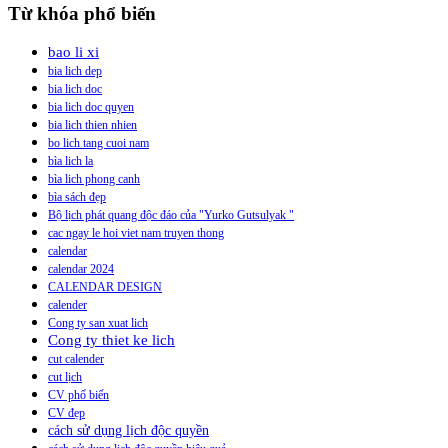
Từ khóa phổ biến
bao li xi
bia lich dep
bia lich doc
bia lich doc quyen
bia lich thien nhien
bo lich tang cuoi nam
bìa lich la
bìa lich phong canh
bìa sách đẹp
Bộ lịch phát quang độc đáo của "Yurko Gutsulyak "
cac ngay le hoi viet nam truyen thong
calendar
calendar 2024
CALENDAR DESIGN
calender
Cong ty san xuat lich
Cong ty thiet ke lich
cut calender
cut lịch
CV phổ biến
CV đẹp
cách sử dụng lịch độc quyền