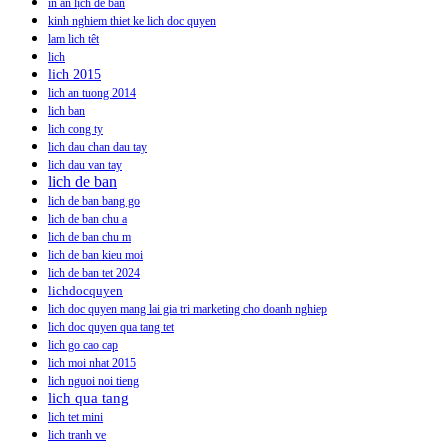
in ấn lịch để bàn
kinh nghiem thiet ke lich doc quyen
lam lich têt
lich
lich 2015
lich an tuong 2014
lich ban
lich cong ty
lich dau chan dau tay
lich dau van tay
lich de ban
lich de ban bang go
lich de ban chu a
lich de ban chu m
lich de ban kieu moi
lich de ban tet 2024
lichdocquyen
lich doc quyen mang lai gia tri marketing cho doanh nghiep
lich doc quyen qua tang tet
lich go cao cap
lich moi nhat 2015
lich nguoi noi tieng
lich qua tang
lich tet mini
lich tranh ve