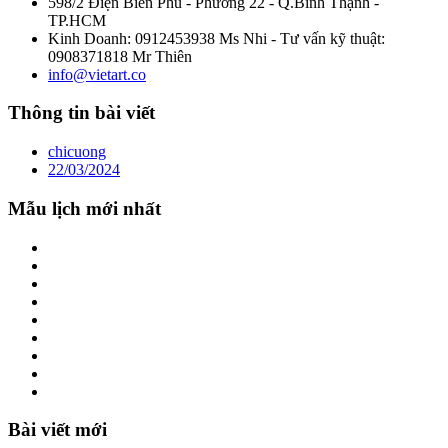
598/2 Điện Biên Phủ - Phường 22 - Q.Bình Thạnh -
TP.HCM
Kinh Doanh: 0912453938 Ms Nhi - Tư vấn kỹ thuật:
0908371818 Mr Thiên
info@vietart.co
Thông tin bài viết
chicuong
22/03/2024
Mẫu lịch mới nhất
Bài viết mới