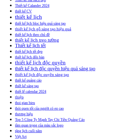
Thiết kế bìa sách đẹp
Thiết kế Calander 2024
thiết kế CV
thiết kế lịch
thiết kế lịch bloc hiệu quả sáng tạo
thiết kế lịch gỗ sáng tạo hiệu quả
thiết kế lịch theo chủ đề
thiết kế lịch treo tường
Thiết kế lịch tết
thiết kế lịch tết đẹp
thiết kế lịch đển bàn
thiết kế lịch độc quyền
thiết kế lịch độc quyền hiệu quả sáng tạo
thiết kế lịch độc quyền sáng tạo
thiết kế quảng cáo
thiết kế sáng tạo
thiết lế calendar 2024
thiệp
thoi gian bieu
thói quen tốt của người có eq cao
thương hiệu
Top 5 Công Ty Mạnh Tay Chi Tiền Quảng Cáo
tầm quan trọng của màu sắc logo
tặng lịch cuối năm
Việt Art