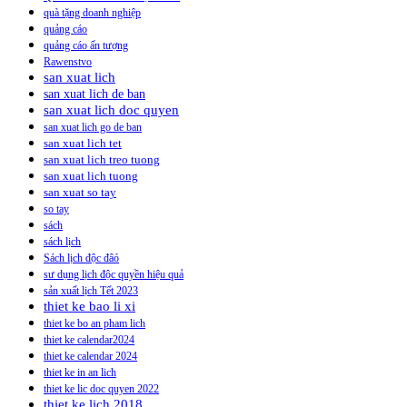
quà tặng doanh nghiệp
quảng cáo
quảng cáo ấn tượng
Rawenstvo
san xuat lich
san xuat lich de ban
san xuat lich doc quyen
san xuat lich go de ban
san xuat lich tet
san xuat lich treo tuong
san xuat lich tuong
san xuat so tay
so tay
sách
sách lịch
Sách lịch độc đâó
sư dụng lịch độc quyền hiệu quả
sản xuất lịch Tết 2023
thiet ke bao li xi
thiet ke bo an pham lich
thiet ke calendar2024
thiet ke calendar 2024
thiet ke in an lich
thiet ke lic doc quyen 2022
thiet ke lich 2018