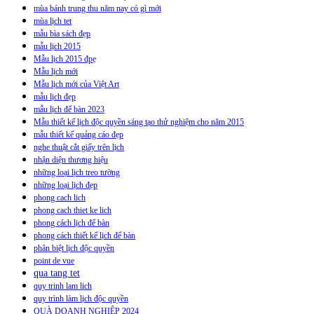
mùa bánh trung thu năm nay có gì mới
mùa lịch tet
mẫu bìa sách đẹp
mẫu lịch 2015
Mẫu lịch 2015 đpẹ
Mẫu lịch mới
Mẫu lịch mới của Việt Art
mẫu lịch đẹp
mẫu lịch để bàn 2023
Mẫu thiết kế lịch độc quyền sáng tạo thử nghiệm cho năm 2015
mẫu thiết kế quảng cáo đẹp
nghe thuật cắt giấy trên lịch
nhận diện thương hiệu
những loại lịch treo tường
những loại lịch đẹp
phong cach lich
phong cach thiet ke lich
phong cách lịch để bàn
phong cách thiết kế lịch để bàn
phân biệt lịch độc quyền
point de vue
qua tang tet
quy trinh lam lich
quy trình làm lịch độc quyền
QUÀ DOANH NGHIỆP 2024