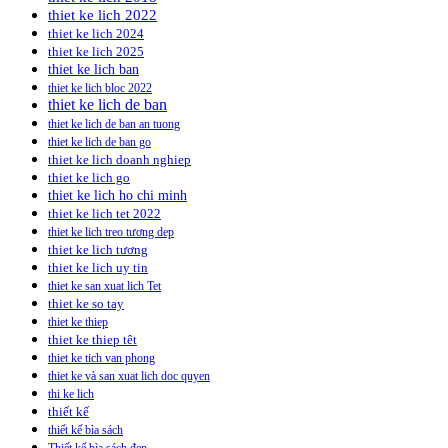
thiet ke lich 2022
thiet ke lich 2024
thiet ke lich 2025
thiet ke lich ban
thiet ke lich bloc 2022
thiet ke lich de ban
thiet ke lich de ban an tuong
thiet ke lich de ban go
thiet ke lich doanh nghiep
thiet ke lich go
thiet ke lich ho chi minh
thiet ke lich tet 2022
thiet ke lich treo tương dep
thiet ke lich tương
thiet ke lich uy tin
thiet ke san xuat lich Tet
thiet ke so tay
thiet ke thiep
thiet ke thiep têt
thiet ke tich van phong
thiet ke và san xuat lich doc quyen
thi ke lich
thiết kế
thiết kế bìa sách