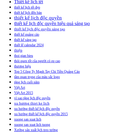
Thiết kế lịch tết
thiết kế lịch tết đẹp
thiết kế lịch đển bàn
thiết kế lịch độc quyền
thiết kế lịch độc quyền hiệu quả sáng tạo
thiết kế lịch độc quyền sáng tạo
thiết kế quảng cáo
thiết kế sáng tạo
thiết lế calendar 2024
thiệp
thoi gian bieu
thói quen tốt của người có eq cao
thương hiệu
Top 5 Công Ty Mạnh Tay Chi Tiền Quảng Cáo
tầm quan trọng của màu sắc logo
tặng lịch cuối năm
Việt Art
Việt Art 2015
vì sao tặng lịch độc quyền
xu hương thiet ke lich
xu hướng thiết kế lịch độc quyền
xu hướng thiết kế lịch độc quyền 2015
xuong san xuat lich
xuong san xuat lich tuong
Xưởng sản xuất lịch treo tường