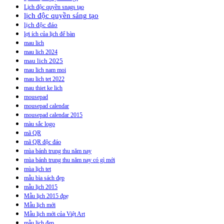
Lịch độc quyền snags tạo
lịch độc quyền sáng tạo
lịch độc đáo
lợi ích của lịch để bàn
mau lich
mau lich 2024
mau lich 2025
mau lich nam moi
mau lich tet 2022
mau thiet ke lich
mousepad
mousepad calendar
mousepad calendar 2015
màu sắc logo
mã QR
mã QR độc đáo
mùa bánh trung thu năm nay
mùa bánh trung thu năm nay có gì mới
mùa lịch tet
mẫu bìa sách đẹp
mẫu lịch 2015
Mẫu lịch 2015 đpẹ
Mẫu lịch mới
Mẫu lịch mới của Việt Art
mẫu lịch đẹp