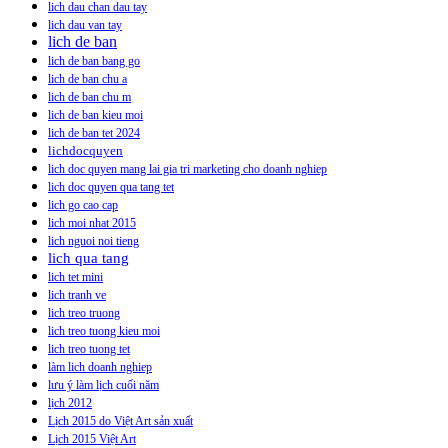
lich dau chan dau tay
lich dau van tay
lich de ban
lich de ban bang go
lich de ban chu a
lich de ban chu m
lich de ban kieu moi
lich de ban tet 2024
lichdocquyen
lich doc quyen mang lai gia tri marketing cho doanh nghiep
lich doc quyen qua tang tet
lich go cao cap
lich moi nhat 2015
lich nguoi noi tieng
lich qua tang
lich tet mini
lich tranh ve
lich treo truong
lich treo tuong kieu moi
lich treo tuong tet
làm lich doanh nghiep
lưu ý làm lịch cuối năm
lịch 2012
Lịch 2015 do Việt Art sản xuất
Lịch 2015 Việt Art