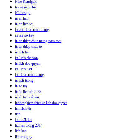
Hiro Kamigaki
hồ sơ năng lực
IC4design
in an lich
in an lich tet
in an lich treo tuong
in an so tay
in an thiep chuc mung nam moi
in an thiep chuc tet
in lich ban
in lich de ban
in lich doc quyen
in lich Tet
in lich treo tuong
in lich tuong
in so tay
in ấn lịch tết 2023
in ấn lịch để bàn
kinh nghiem thiet ke lich doc quyen
lam lich têt
lich
lich 2015
lich an tuong 2014
lich ban
lich cong ty