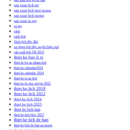
san xuat lich go de ban
san xuat lich tet
san xuat lich treo tuong
san xuat lich tuong
san xuat so tay
so tay
sách
sách lịch
Sách lịch độc đâó
sư dụng lịch độc quyền hiệu quả
sản xuất lịch Tết 2023
thiet ke bao li xi
thiet ke bo an pham lich
thiet ke calendar2024
thiet ke calendar 2024
thiet ke in an lich
thiet ke lic doc quyen 2022
thiet ke lich 2018
thiet ke lich 2022
thiet ke lich 2024
thiet ke lich 2025
thiet ke lich ban
thiet ke lich bloc 2022
thiet ke lich de ban
thiet ke lich de ban an tuong