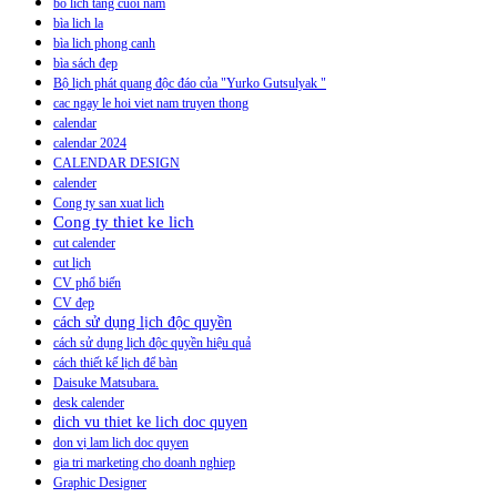
bo lich tang cuoi nam
bìa lich la
bìa lich phong canh
bìa sách đẹp
Bộ lịch phát quang độc đáo của "Yurko Gutsulyak "
cac ngay le hoi viet nam truyen thong
calendar
calendar 2024
CALENDAR DESIGN
calender
Cong ty san xuat lich
Cong ty thiet ke lich
cut calender
cut lịch
CV phổ biến
CV đẹp
cách sử dụng lịch độc quyền
cách sử dụng lịch độc quyền hiệu quả
cách thiết kế lịch để bàn
Daisuke Matsubara.
desk calender
dich vu thiet ke lich doc quyen
don vị lam lich doc quyen
gia tri marketing cho doanh nghiep
Graphic Designer