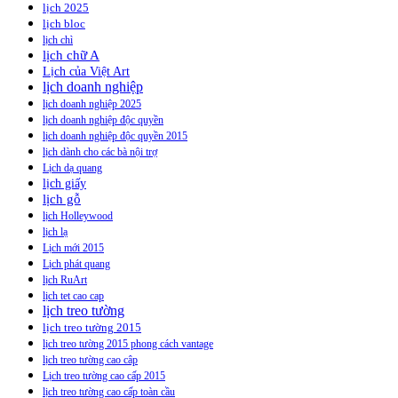
lịch 2025
lịch bloc
lịch chì
lịch chữ A
Lịch của Việt Art
lịch doanh nghiệp
lịch doanh nghiệp 2025
lịch doanh nghiệp độc quyền
lịch doanh nghiệp độc quyền 2015
lịch dành cho các bà nội trợ
Lịch dạ quang
lịch giấy
lịch gỗ
lịch Holleywood
lịch lạ
Lịch mới 2015
Lịch phát quang
lịch RuArt
lịch tet cao cap
lịch treo tường
lịch treo tường 2015
lịch treo tường 2015 phong cách vantage
lịch treo tường cao câp
Lịch treo tường cao cấp 2015
lịch treo tường cao cấp toàn cầu