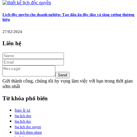
Lịch độc quyền cho doanh nghiệp: Tạo dấu ấn độc đáo và tăng cường thương
hiệu
27/02/2024
Liên hệ
Gửi thành công, chúng tôi hy vọng làm việc với bạn trong thời gian
sớm nhất
Từ khóa phổ biến
bao li xi
bia lich dep
bia lich doc
bia lich doc quyen
bia lich thien nhien