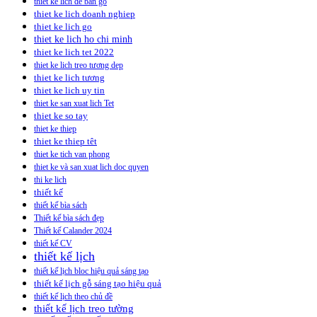
thiet ke lich de ban go
thiet ke lich doanh nghiep
thiet ke lich go
thiet ke lich ho chi minh
thiet ke lich tet 2022
thiet ke lich treo tương dep
thiet ke lich tương
thiet ke lich uy tin
thiet ke san xuat lich Tet
thiet ke so tay
thiet ke thiep
thiet ke thiep têt
thiet ke tich van phong
thiet ke và san xuat lich doc quyen
thi ke lich
thiết kế
thiết kế bìa sách
Thiết kế bìa sách đẹp
Thiết kế Calander 2024
thiết kế CV
thiết kế lịch
thiết kế lịch bloc hiệu quả sáng tạo
thiết kế lịch gỗ sáng tạo hiệu quả
thiết kế lịch theo chủ đề
thiết kế lịch treo tường