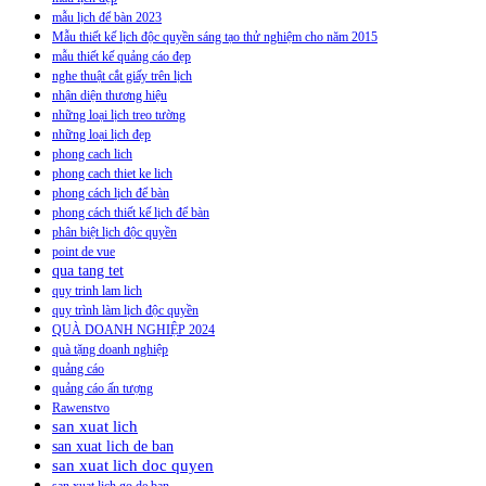
mẫu lịch để bàn 2023
Mẫu thiết kế lịch độc quyền sáng tạo thử nghiệm cho năm 2015
mẫu thiết kế quảng cáo đẹp
nghe thuật cắt giấy trên lịch
nhận diện thương hiệu
những loại lịch treo tường
những loại lịch đẹp
phong cach lich
phong cach thiet ke lich
phong cách lịch để bàn
phong cách thiết kế lịch để bàn
phân biệt lịch độc quyền
point de vue
qua tang tet
quy trinh lam lich
quy trình làm lịch độc quyền
QUÀ DOANH NGHIỆP 2024
quà tặng doanh nghiệp
quảng cáo
quảng cáo ấn tượng
Rawenstvo
san xuat lich
san xuat lich de ban
san xuat lich doc quyen