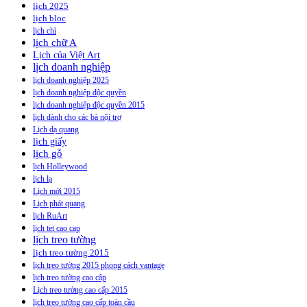
lịch 2025
lịch bloc
lịch chì
lịch chữ A
Lịch của Việt Art
lịch doanh nghiệp
lịch doanh nghiệp 2025
lịch doanh nghiệp độc quyền
lịch doanh nghiệp độc quyền 2015
lịch dành cho các bà nội trợ
Lịch dạ quang
lịch giấy
lịch gỗ
lịch Holleywood
lịch lạ
Lịch mới 2015
Lịch phát quang
lịch RuArt
lịch tet cao cap
lịch treo tường
lịch treo tường 2015
lịch treo tường 2015 phong cách vantage
lịch treo tường cao câp
Lịch treo tường cao cấp 2015
lịch treo tường cao cấp toàn cầu