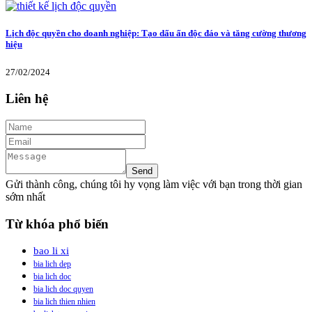
Lịch độc quyền cho doanh nghiệp: Tạo dấu ấn độc đáo và tăng cường thương
hiệu
27/02/2024
Liên hệ
Gửi thành công, chúng tôi hy vọng làm việc với bạn trong thời gian
sớm nhất
Từ khóa phổ biến
bao li xi
bia lich dep
bia lich doc
bia lich doc quyen
bia lich thien nhien