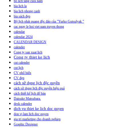
bo lich tang cuoi nam
bìa lich la
bìa lich phong canh
bìa sách đẹp
Bộ lịch phát quang độc đáo của "Yurko Gutsulyak "
cac ngay le hoi viet nam truyen thong
calendar
calendar 2024
CALENDAR DESIGN
calender
Cong ty san xuat lich
Cong ty thiet ke lich
cut calender
cut lịch
CV phổ biến
CV đẹp
cách sử dụng lịch độc quyền
cách sử dụng lịch độc quyền hiệu quả
cách thiết kế lịch để bàn
Daisuke Matsubara.
desk calender
dich vu thiet ke lich doc quyen
don vị lam lich doc quyen
gia tri marketing cho doanh nghiep
Graphic Designer