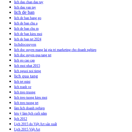
lich dau chan dau tay
lich dau van tay
lich de ban
lich de ban bang go
lich de ban chu a
lich de ban chu m
lich de ban kieu moi
lich de ban tet 2024
lichdocquyen
lich doc quyen mang lai gia tri marketing cho doanh nghiep
lich doc quyen qua tang tet
lich go cao cap
lich moi nhat 2015
lich nguoi noi tieng
lich qua tang
lich tet mini
lich tranh ve
lich treo truong
lich treo tuong kieu moi
lich treo tuong tet
làm lich doanh nghiep
lưu ý làm lịch cuối năm
lịch 2012
Lịch 2015 do Việt Art sản xuất
Lịch 2015 Việt Art