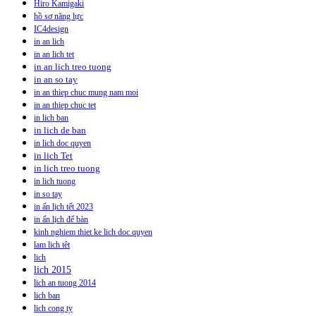
Hiro Kamigaki
hồ sơ năng lực
IC4design
in an lich
in an lich tet
in an lich treo tuong
in an so tay
in an thiep chuc mung nam moi
in an thiep chuc tet
in lich ban
in lich de ban
in lich doc quyen
in lich Tet
in lich treo tuong
in lich tuong
in so tay
in ấn lịch tết 2023
in ấn lịch để bàn
kinh nghiem thiet ke lich doc quyen
lam lich têt
lich
lich 2015
lich an tuong 2014
lich ban
lich cong ty