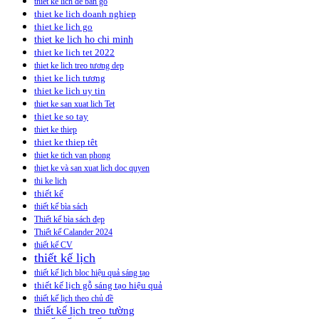
thiet ke lich de ban go
thiet ke lich doanh nghiep
thiet ke lich go
thiet ke lich ho chi minh
thiet ke lich tet 2022
thiet ke lich treo tương dep
thiet ke lich tương
thiet ke lich uy tin
thiet ke san xuat lich Tet
thiet ke so tay
thiet ke thiep
thiet ke thiep têt
thiet ke tich van phong
thiet ke và san xuat lich doc quyen
thi ke lich
thiết kế
thiết kế bìa sách
Thiết kế bìa sách đẹp
Thiết kế Calander 2024
thiết kế CV
thiết kế lịch
thiết kế lịch bloc hiệu quả sáng tạo
thiết kế lịch gỗ sáng tạo hiệu quả
thiết kế lịch theo chủ đề
thiết kế lịch treo tường