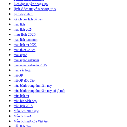
Lịch độc quyền snags tạo
lịch độc quyền sáng tạo
lịch độc đáo
lợi ích của lịch để bàn
mau lich
mau lich 2024
mau lich 2025
mau lich nam moi
mau lich tet 2022
mau thiet ke lich
mousepad
mousepad calendar
mousepad calendar 2015
màu sắc logo
mã QR
mã QR độc đáo
mùa bánh trung thu năm nay
mùa bánh trung thu năm nay có gì mới
mùa lịch tet
mẫu bìa sách đẹp
mẫu lịch 2015
Mẫu lịch 2015 đpẹ
Mẫu lịch mới
Mẫu lịch mới của Việt Art
mẫu lịch đẹp