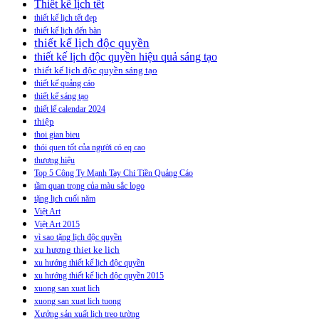
Thiết kế lịch tết
thiết kế lịch tết đẹp
thiết kế lịch đển bàn
thiết kế lịch độc quyền
thiết kế lịch độc quyền hiệu quả sáng tạo
thiết kế lịch độc quyền sáng tạo
thiết kế quảng cáo
thiết kế sáng tạo
thiết lế calendar 2024
thiệp
thoi gian bieu
thói quen tốt của người có eq cao
thương hiệu
Top 5 Công Ty Mạnh Tay Chi Tiền Quảng Cáo
tầm quan trọng của màu sắc logo
tặng lịch cuối năm
Việt Art
Việt Art 2015
vì sao tặng lịch độc quyền
xu hương thiet ke lich
xu hướng thiết kế lịch độc quyền
xu hướng thiết kế lịch độc quyền 2015
xuong san xuat lich
xuong san xuat lich tuong
Xưởng sản xuất lịch treo tường