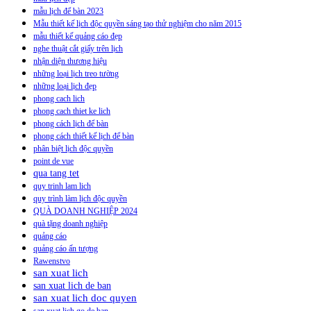
mẫu lịch để bàn 2023
Mẫu thiết kế lịch độc quyền sáng tạo thử nghiệm cho năm 2015
mẫu thiết kế quảng cáo đẹp
nghe thuật cắt giấy trên lịch
nhận diện thương hiệu
những loại lịch treo tường
những loại lịch đẹp
phong cach lich
phong cach thiet ke lich
phong cách lịch để bàn
phong cách thiết kế lịch để bàn
phân biệt lịch độc quyền
point de vue
qua tang tet
quy trinh lam lich
quy trình làm lịch độc quyền
QUÀ DOANH NGHIỆP 2024
quà tặng doanh nghiệp
quảng cáo
quảng cáo ấn tượng
Rawenstvo
san xuat lich
san xuat lich de ban
san xuat lich doc quyen