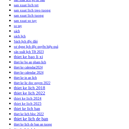
san xuat lich go de ban
san xuat lich tet
san xuat lich treo tuong
san xuat lich tuong
san xuat so tay
so tay
sách
sách lịch
Sách lịch độc đâó
sư dụng lịch độc quyền hiệu quả
sản xuất lịch Tết 2023
thiet ke bao li xi
thiet ke bo an pham lich
thiet ke calendar2024
thiet ke calendar 2024
thiet ke in an lich
thiet ke lic doc quyen 2022
thiet ke lich 2018
thiet ke lich 2022
thiet ke lich 2024
thiet ke lich 2025
thiet ke lich ban
thiet ke lich bloc 2022
thiet ke lich de ban
thiet ke lich de ban an tuong