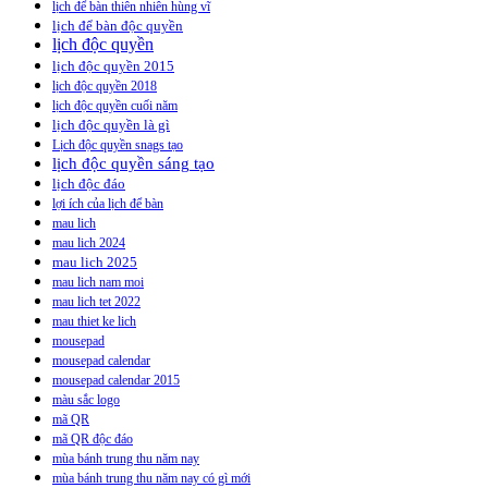
lịch để bàn thiên nhiên hùng vĩ
lịch để bàn độc quyền
lịch độc quyền
lịch độc quyền 2015
lịch độc quyền 2018
lịch độc quyền cuối năm
lịch độc quyền là gì
Lịch độc quyền snags tạo
lịch độc quyền sáng tạo
lịch độc đáo
lợi ích của lịch để bàn
mau lich
mau lich 2024
mau lich 2025
mau lich nam moi
mau lich tet 2022
mau thiet ke lich
mousepad
mousepad calendar
mousepad calendar 2015
màu sắc logo
mã QR
mã QR độc đáo
mùa bánh trung thu năm nay
mùa bánh trung thu năm nay có gì mới