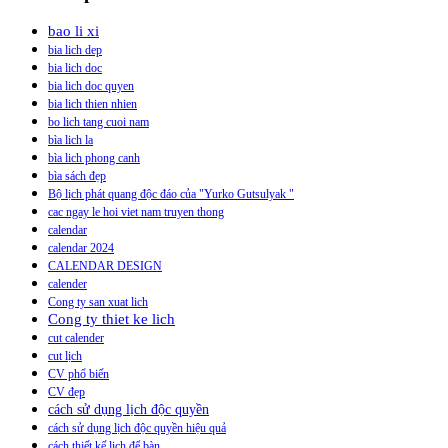
bao li xi
bia lich dep
bia lich doc
bia lich doc quyen
bia lich thien nhien
bo lich tang cuoi nam
bìa lich la
bìa lich phong canh
bìa sách đẹp
Bộ lịch phát quang độc đáo của "Yurko Gutsulyak "
cac ngay le hoi viet nam truyen thong
calendar
calendar 2024
CALENDAR DESIGN
calender
Cong ty san xuat lich
Cong ty thiet ke lich
cut calender
cut lịch
CV phổ biến
CV đẹp
cách sử dụng lịch độc quyền
cách sử dụng lịch độc quyền hiệu quả
cách thiết kế lịch để bàn