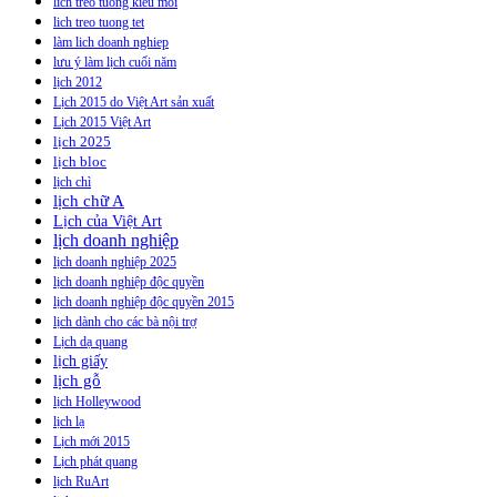
lich treo tuong kieu moi
lich treo tuong tet
làm lich doanh nghiep
lưu ý làm lịch cuối năm
lịch 2012
Lịch 2015 do Việt Art sản xuất
Lịch 2015 Việt Art
lịch 2025
lịch bloc
lịch chì
lịch chữ A
Lịch của Việt Art
lịch doanh nghiệp
lịch doanh nghiệp 2025
lịch doanh nghiệp độc quyền
lịch doanh nghiệp độc quyền 2015
lịch dành cho các bà nội trợ
Lịch dạ quang
lịch giấy
lịch gỗ
lịch Holleywood
lịch lạ
Lịch mới 2015
Lịch phát quang
lịch RuArt