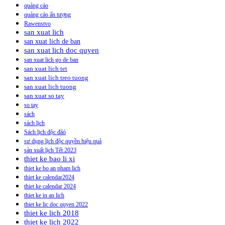
quảng cáo
quảng cáo ấn tượng
Rawenstvo
san xuat lich
san xuat lich de ban
san xuat lich doc quyen
san xuat lich go de ban
san xuat lich tet
san xuat lich treo tuong
san xuat lich tuong
san xuat so tay
so tay
sách
sách lịch
Sách lịch độc đâó
sư dụng lịch độc quyền hiệu quả
sản xuất lịch Tết 2023
thiet ke bao li xi
thiet ke bo an pham lich
thiet ke calendar2024
thiet ke calendar 2024
thiet ke in an lich
thiet ke lic doc quyen 2022
thiet ke lich 2018
thiet ke lich 2022