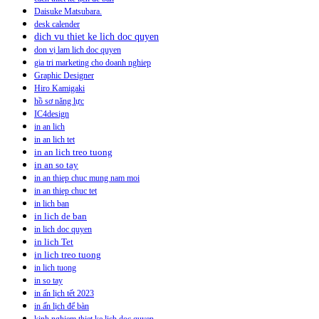
Daisuke Matsubara.
desk calender
dich vu thiet ke lich doc quyen
don vị lam lich doc quyen
gia tri marketing cho doanh nghiep
Graphic Designer
Hiro Kamigaki
hồ sơ năng lực
IC4design
in an lich
in an lich tet
in an lich treo tuong
in an so tay
in an thiep chuc mung nam moi
in an thiep chuc tet
in lich ban
in lich de ban
in lich doc quyen
in lich Tet
in lich treo tuong
in lich tuong
in so tay
in ấn lịch tết 2023
in ấn lịch để bàn