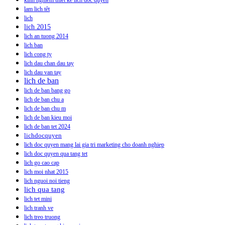
kinh nghiem thiet ke lich doc quyen
lam lich têt
lich
lich 2015
lich an tuong 2014
lich ban
lich cong ty
lich dau chan dau tay
lich dau van tay
lich de ban
lich de ban bang go
lich de ban chu a
lich de ban chu m
lich de ban kieu moi
lich de ban tet 2024
lichdocquyen
lich doc quyen mang lai gia tri marketing cho doanh nghiep
lich doc quyen qua tang tet
lich go cao cap
lich moi nhat 2015
lich nguoi noi tieng
lich qua tang
lich tet mini
lich tranh ve
lich treo truong