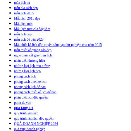
mùa lịch tet
mẫu bìa sách đẹp
mẫu lịch 2015
Mẫu lịch 2015 đpẹ
Mẫu lịch mới
Mẫu lịch mới của Việt Art
mẫu lịch đẹp
mẫu lịch để bàn 2023
Mẫu thiết kế lịch độc quyền sáng tạo thử nghiệm cho năm 2015
mẫu thiết kế quảng cáo đẹp
nghe thuật cắt giấy trên lịch
nhận diện thương hiệu
những loại lịch treo tường
những loại lịch đẹp
phong cach lich
phong cach thiet ke lich
phong cách lịch để bàn
phong cách thiết kế lịch để bàn
phân biệt lịch độc quyền
point de vue
qua tang tet
quy trinh lam lich
quy trình làm lịch độc quyền
QUÀ DOANH NGHIỆP 2024
quà tặng doanh nghiệp